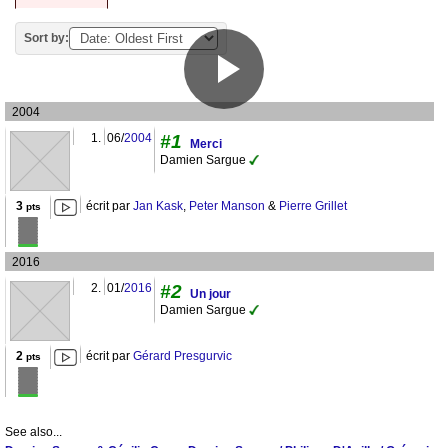
Sort by:
2004
1.
06/
2004
#1
Merci
Damien Sargue
3
écrit par
Jan Kask
,
Peter Manson
&
Pierre Grillet
pts
2016
2.
01/
2016
#2
Un jour
Damien Sargue
2
écrit par
Gérard Presgurvic
pts
See also...