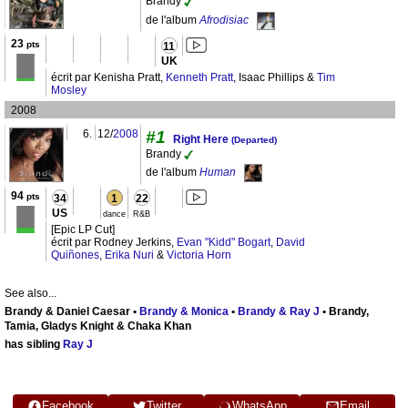
Brandy
de l'album
Afrodisiac
23
pts
11
UK
écrit par Kenisha Pratt,
Kenneth Pratt
, Isaac Phillips &
Tim
Mosley
2008
6.
12/
2008
#1
Right Here
(Departed)
Brandy
de l'album
Human
94
pts
34
1
22
US
dance
R&B
[Epic LP Cut]
écrit par Rodney Jerkins,
Evan "Kidd" Bogart
,
David
Quiñones
,
Erika Nuri
&
Victoria Horn
See also...
Brandy & Daniel Caesar •
Brandy & Monica
•
Brandy & Ray J
• Brandy,
Tamia, Gladys Knight & Chaka Khan
has sibling
Ray J
Facebook
Twitter
WhatsApp
Email