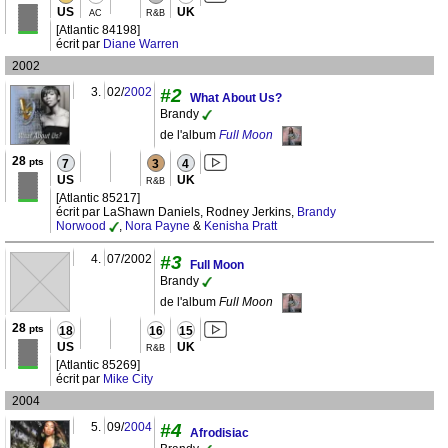
US
UK
AC
R&B
[Atlantic 84198]
écrit par
Diane Warren
2002
3.
02/
2002
#2
What About Us?
Brandy
de l'album
Full Moon
28
pts
7
3
4
US
UK
R&B
[Atlantic 85217]
écrit par LaShawn Daniels, Rodney Jerkins,
Brandy
Norwood
,
Nora Payne
&
Kenisha Pratt
4.
07/2002
#3
Full Moon
Brandy
de l'album
Full Moon
28
pts
18
16
15
US
UK
R&B
[Atlantic 85269]
écrit par
Mike City
2004
5.
09/
2004
#4
Afrodisiac