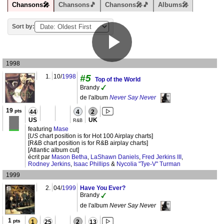
Chansons🎤
Chansons🎵
Chansons🎤🎵
Albums🎤
Sort by:
1998
1.
10/
1998
#5
Top of the World
Brandy
de l'album
Never Say Never
19
pts
44
4
2
US
UK
R&B
featuring
Mase
[
US
chart position is for Hot 100 Airplay charts]
[R&B chart position is for R&B airplay charts]
[Atlantic album cut]
écrit par
Mason Betha
,
LaShawn Daniels
,
Fred Jerkins III
,
Rodney Jerkins
,
Isaac Phillips
&
Nycolia "Tye-V" Turman
1999
2.
04/
1999
Have You Ever?
Brandy
de l'album
Never Say Never
1
pts
1
25
2
13