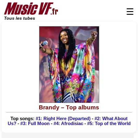
☰
Tous les tubes
Brandy – Top albums
Top songs:
#1: Right Here (Departed)
-
#2: What About
Us?
-
#3: Full Moon
-
#4: Afrodisiac
-
#5: Top of the World