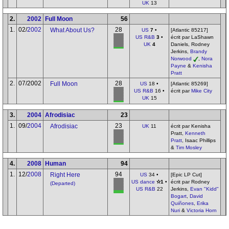
UK
13
2.
2002
Full Moon
56
1.
02/
2002
28
What About Us?
US
7
•
[Atlantic 85217]
US R&B
3
•
écrit par LaShawn
UK
4
Daniels, Rodney
Jerkins,
Brandy
Norwood
,
Nora
Payne
&
Kenisha
Pratt
2.
07/2002
28
Full Moon
US
18 •
[Atlantic 85269]
US R&B
16 •
écrit par
Mike City
UK
15
3.
2004
Afrodisiac
23
1.
09/
2004
23
Afrodisiac
UK
11
écrit par Kenisha
Pratt,
Kenneth
Pratt
, Isaac Phillips
&
Tim Mosley
4.
2008
Human
94
1.
12/
2008
94
Right Here
US
34 •
[Epic LP Cut]
US dance
✫1
•
écrit par Rodney
(Departed)
US R&B
22
Jerkins,
Evan "Kidd"
Bogart
,
David
Quiñones
,
Erika
Nuri
&
Victoria Horn