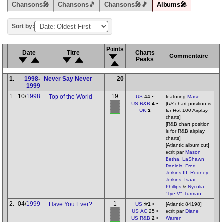
Chansons🎤
Chansons🎵
Chansons🎤🎵
Albums🎤
Sort by:
Points
Date
Titre
Charts
Commentaire
Peaks
1.
1998
-
Never Say Never
20
1999
1.
10/
1998
19
Top of the World
US
44 •
featuring
Mase
US R&B
4
•
[
US
chart position is
UK
2
for Hot 100 Airplay
charts]
[R&B chart position
is for R&B airplay
charts]
[Atlantic album cut]
écrit par
Mason
Betha
,
LaShawn
Daniels
,
Fred
Jerkins III
,
Rodney
Jerkins
,
Isaac
Phillips
&
Nycolia
"Tye-V" Turman
2.
04/
1999
1
Have You Ever?
US
✫1
•
[Atlantic 84198]
US AC
25 •
écrit par
Diane
US R&B
2
•
Warren