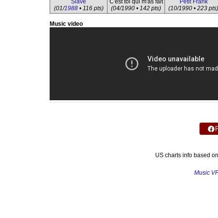
Slave
C'est toi qui m'as fait
Petit Frank
(01/
1988
• 116 pts)
(04/1990 • 142 pts)
(10/1990 • 223 pts
Music video
US charts info based o
Music V