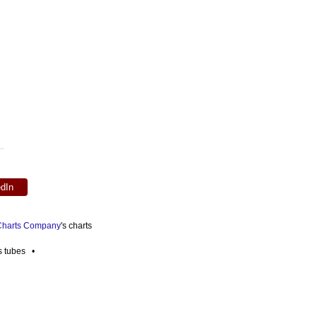
edIn
 Charts Company
's charts
es tubes •