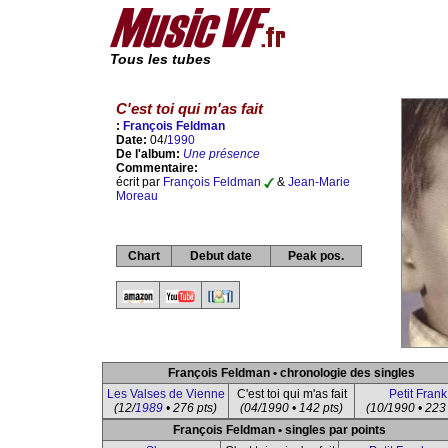
Tous les tubes
C'est toi qui m'as fait
:
François Feldman
Date:
04/
1990
De l'album:
Une présence
Commentaire:
écrit par
François Feldman
&
Jean-Marie
Moreau
Chart
Debut date
Peak pos.
François Feldman • chronologie des singles
Les Valses de Vienne
C'est toi qui m'as fait
Petit Frank
(12/
1989
• 276 pts)
(04/1990 • 142 pts)
(10/1990 • 223 
François Feldman • singles par points