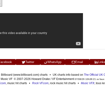
)
Facebook
Twitter
WhatsApp
Email
Link
n Billboard (www.billboard.com) charts • UK charts info based on
The Official UK
Music VF © 2007-2026 Howard Drake / VF Entertainment
07/08/26 10h38:21 xx faux
F.com
, music hit charts •
Rock VF.com
, rock music hit charts •
Music VF.fr
, tous l