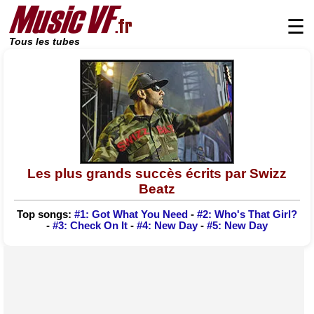
☰
Tous les tubes
Les plus grands succès écrits par Swizz
Beatz
Top songs:
#1: Got What You Need
-
#2: Who's That Girl?
-
#3: Check On It
-
#4: New Day
-
#5: New Day