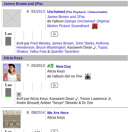
James Brown and 2Pac
6.
01/
2013
Unchained
(The Payback / Untouchable)
James Brown and 2Pac
de l'album
Django Unchained: Original
Motion Picture Soundtrack
1
pts
écrit par
Fred Wesley
,
James Brown
,
John Starks
,
Anthony
Henderson
,
Bruce Washington
, Kasseem Dean
,
Tupac
Shakur
,
Yafeu Fula
&
Quentin Tarantino
Alicia Keys
#5
7.
05/2013
New Day
Alicia Keys
de l'album
Girl on Fire
1
pts
R
écrit par Alicia Keys, Kasseem Dean
, Trevor Lawrence Jr.,
Andre Brissett, Amber "Sevyn" Streeter & Dr. Dre
8.
09/
2014
We Are Here
Alicia Keys
1
pts