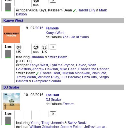
105
R&B
écrit par Alicia Keys, Kasseem Dean
,
Harold Lilly
&
Mark
Batson
Kanye West
9.
07/
2016
Famous
Kanye West
de l'album
The Life of Pablo
1
pts
34
13
33
US
UK
R&B
featuring
Rihanna
&
Swizz Beatz
[G.O.O.D.]
écrit par
Kanye West
,
Cyhi the Prynce
,
Havoc
,
Noah
Goldstein
,
Andrew Dawson
,
Mike Dean
,
Chance the Rapper
,
Swizz Beatz
,
Charlie Heat
,
Hudson Mohawke
,
Plain Pat
,
Jimmy Webb
,
Winston Riley
,
Luis Bacalov
,
Enzo Vita
,
Sergio
Bardotti
&
Giampiero Scalam
DJ Snake
10.
08/2016
The Half
DJ Snake
de l'album
Encore
1
pts
featuring
Young Thug
,
Jeremih
&
Swizz Beatz
écrit par
William Grigahcine
,
Jeremy Felton
,
Jeffrey Lamar