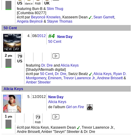
US
UK
dance
R&B
featuring Bun-B &
Slim Thug
[Columbia 80277]
écrit par
Beyoncé Knowles
, Kasseem Dean
,
Sean Garrett
,
Angela Beyincé
&
Stayve Thomas
50 Cent
#4
4.
08/
2012
New Day
50 Cent
2
pts
79
US
featuring
Dr. Dre
and
Alicia Keys
[Shady/Aftermath digital]
écrit par
50 Cent
,
Dr. Dre
, Swizz Beatz
,
Alicia Keys
,
Ryan D.
Montgomery
,
Eminem
,
Trevor Lawrence Jr.
,
Andrew Brissett
&
Amber Streeter
Alicia Keys
5.
12/2012
New Day
Alicia Keys
de l'album
Girl on Fire
1
pts
73
R&B
écrit par Alicia Keys, Kasseem Dean
, Trevor Lawrence Jr.,
Andre Brissett, Amber "Sevyn" Streeter & Dr. Dre