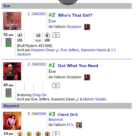
Eve
#2
1.
04/
2001
Who's That Girl?
Eve
de l'album
Scorpion
51
pts
47
16
6
US
UK
R&B
[Ruff Ryders 497488]
écrit par
Kaseem Dean
,
Eve Jeffers
,
Salomon Harris
&
J.J.
Jackson
#1
2.
04/
2002
Got What You Need
Eve
de l'album
Scorpion
65
pts
featuring
Drag-On
écrit par Eve Jeffers, Kaseem Dean
&
Melvin Smalls
Beyoncé
#3
3.
04/
2006
Check On It
Beyoncé
de l'album
#1's
14
pts
1
1
3
3