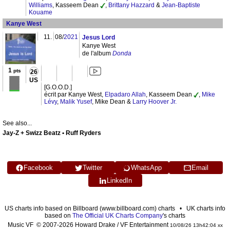
Williams
, Kasseem Dean
,
Brittany Hazzard
&
Jean-Baptiste
Kouame
Kanye West
11.
08/
2021
Jesus Lord
Kanye West
de l'album
Donda
1
pts
26
US
[G.O.O.D.]
écrit par Kanye West,
Elpadaro Allah
, Kasseem Dean
,
Mike
Lévy
,
Malik Yusef
, Mike Dean &
Larry Hoover Jr.
See also...
Jay-Z + Swizz Beatz • Ruff Ryders
Facebook
Twitter
WhatsApp
Email
LinkedIn
US charts info based on Billboard (www.billboard.com) charts • UK charts info
based on
The Official UK Charts Company
's charts
Music VF © 2007-2026 Howard Drake / VF Entertainment
10/08/26 13h42:04 xx