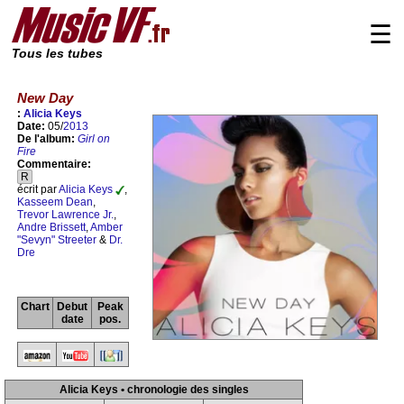
☰
Tous les tubes
New Day
:
Alicia Keys
Date:
05/
2013
De l'album:
Girl on
Fire
Commentaire:
R
écrit par
Alicia Keys
,
Kasseem Dean
,
Trevor Lawrence Jr.
,
Andre Brissett
,
Amber
"Sevyn" Streeter
&
Dr.
Dre
Chart
Debut
Peak
date
pos.
Alicia Keys • chronologie des singles