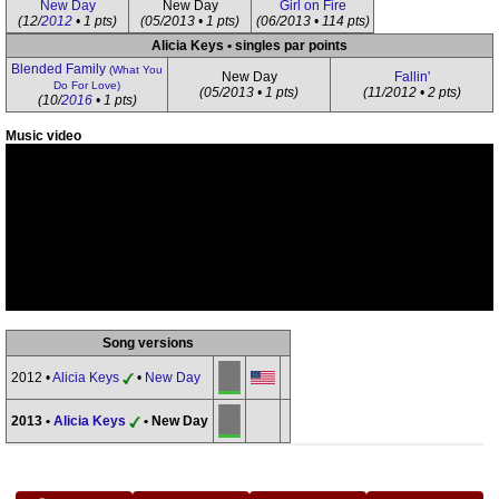
New Day
New Day
Girl on Fire
(12/
2012
• 1 pts)
(05/2013 • 1 pts)
(06/2013 • 114 pts)
Alicia Keys • singles par points
Blended Family
(What You
New Day
Fallin'
Do For Love)
(05/2013 • 1 pts)
(11/2012 • 2 pts)
(10/
2016
• 1 pts)
Music video
Song versions
2012 •
Alicia Keys
•
New Day
2013 •
Alicia Keys
• New Day