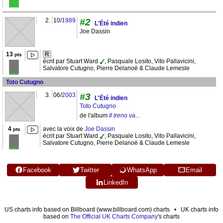
2.
10/
1989
#2
L'Été indien
Joe Dassin
13
R
pts
écrit par Stuart Ward
, Pasquale Losito, Vito Pallavicini,
Salvatore Cutugno, Pierre Delanoë & Claude Lemesle
Toto Cutugno
3.
06/
2003
#3
L'Été indien
Toto Cutugno
de l'album
Il treno va...
4
avec la voix de
Joe Dassin
pts
écrit par Stuart Ward
, Pasquale Losito, Vito Pallavicini,
Salvatore Cutugno, Pierre Delanoë & Claude Lemesle
Facebook
Twitter
WhatsApp
Email
LinkedIn
US charts info based on Billboard (www.billboard.com) charts • UK charts info
based on
The Official UK Charts Company
's charts