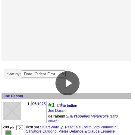
Sort by:
Joe Dassin
1.
06/
1975
#1
L'Été indien
Joe Dassin
de l'album
Si tu t'appelles Mélancolie
[1975
edition]
289
écrit par
Stuart Ward
,
Pasquale Losito
,
Vito Pallavicini
,
pts
Salvatore Cutugno
,
Pierre Delanoë
&
Claude Lemesle