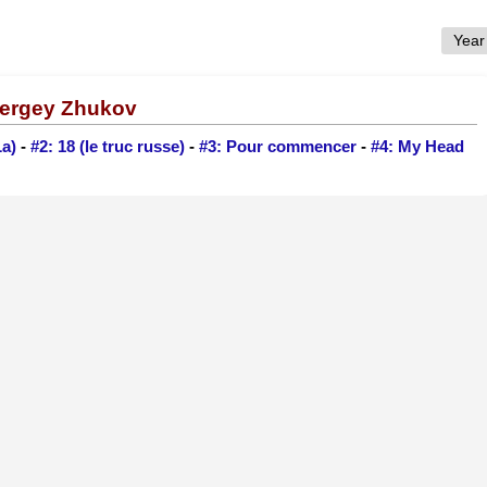
Sergey Zhukov
La)
-
#2: 18 (le truc russe)
-
#3: Pour commencer
-
#4: My Head