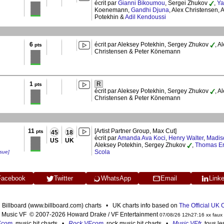
écrit par
Gianni Bikoumou
, Sergei Zhukov
,
Ya
Koenemann,
Gandhi Djuna
, Alex Christensen, 
Potekhin &
Adil Kendoussi
6
écrit par Aleksey Potekhin, Sergey Zhukov
, A
pts
Christensen & Peter Könemann
1
R
pts
écrit par Aleksey Potekhin, Sergey Zhukov
, A
Christensen & Peter Könemann
11
[Artist Partner Group, Max Cut]
pts
45
18
écrit par
Amanda Ava Koci
,
Henry Walter
,
Madis
US
UK
Aleksey Potekhin, Sergey Zhukov
,
Thomas Er
Scola
ssue]
Facebook
Twitter
WhatsApp
Email
Link
n Billboard (www.billboard.com) charts • UK charts info based on
The Official UK
Music VF © 2007-2026 Howard Drake / VF Entertainment
07/08/26 12h27:16 xx faux
F.com
, music hit charts •
Rock VF.com
, rock music hit charts •
Music VF.fr
, tous l