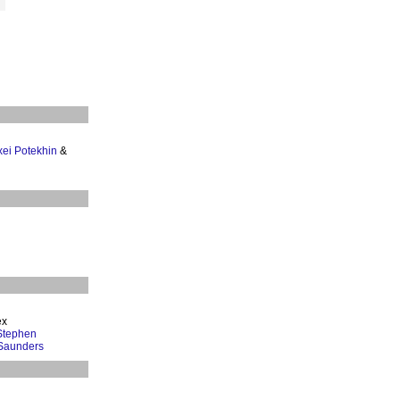
xei Potekhin
&
ex
Stephen
Saunders