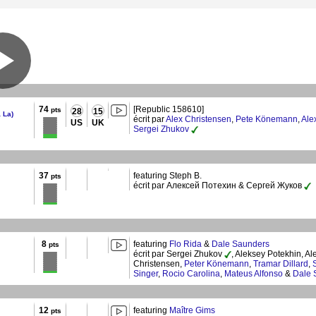
74
[Republic 158610]
pts
28
15
 La)
écrit par
Alex Christensen
,
Pete Könemann
,
Ale
US
UK
Sergei Zhukov
37
featuring Steph B.
pts
écrit par Алексей Потехин & Сергей Жуков
8
featuring
Flo Rida
&
Dale Saunders
pts
écrit par Sergei Zhukov
, Aleksey Potekhin, Al
Christensen,
Peter Könemann
,
Tramar Dillard
,
Singer
,
Rocio Carolina
,
Mateus Alfonso
&
Dale 
12
featuring
Maître Gims
pts