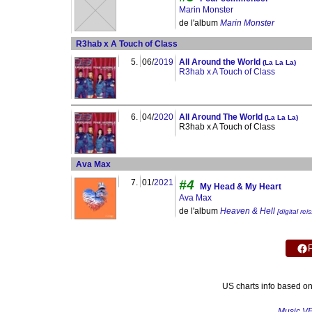
Marin Monster
de l'album
Marin Monster
R3hab x A Touch of Class
5.
06/
2019
All Around the World
(La La La)
R3hab x A Touch of Class
6.
04/
2020
All Around The World
(La La La)
R3hab x A Touch of Class
Ava Max
7.
01/
2021
#4
My Head & My Heart
Ava Max
de l'album
Heaven & Hell
[digital rei
US charts info based o
Music V