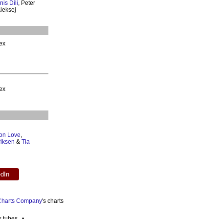
nis Dili
, Peter
Aleksej
lex
lex
on Love
,
iksen
&
Tia
edIn
 Charts Company
's charts
es tubes •