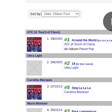
Sort by:
ATC [A Touch of Class]
1.
08/
2000
#1
Around the World
(La La La La
ATC [A Touch of Class]
de l'album
Planet Pop
Ultra Light
2.
04/
2005
#2
18
(le truc russe)
Ultra Light
Carolina Marquez
3.
07/
2013
#5
Sing La La La
Carolina Marquez
Marin Monster
4.
05/
2014
#3
Pour commencer