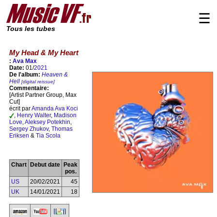
☰
Tous les tubes
My Head & My Heart
:
Ava Max
Date:
01/
2021
De l'album:
Heaven &
Hell
[digital reissue]
Commentaire:
[Artist Partner Group, Max
Cut]
écrit par
Amanda Ava Koci
,
Henry Walter
,
Madison
Love
,
Aleksey Potekhin
,
Sergey Zhukov
,
Thomas
Eriksen
&
Tia Scola
Chart
Debut date
Peak
pos.
US
20/02/2021
45
UK
14/01/2021
18