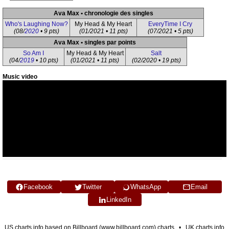
Ava Max • chronologie des singles
Who's Laughing Now?
My Head & My Heart
EveryTime I Cry
(08/
2020
• 9 pts)
(01/2021 • 11 pts)
(07/2021 • 5 pts)
Ava Max • singles par points
So Am I
My Head & My Heart
Salt
(04/
2019
• 10 pts)
(01/2021 • 11 pts)
(02/2020 • 19 pts)
Music video
Facebook
Twitter
WhatsApp
Email
LinkedIn
US charts info based on Billboard (www.billboard.com) charts • UK charts info