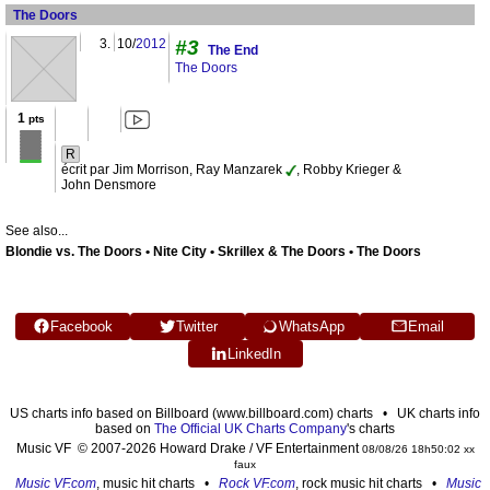
The Doors
3.
10/
2012
#3
The End
The Doors
1
pts
R
écrit par Jim Morrison, Ray Manzarek
, Robby Krieger &
John Densmore
See also...
Blondie vs. The Doors • Nite City • Skrillex & The Doors • The Doors
Facebook
Twitter
WhatsApp
Email
LinkedIn
US charts info based on Billboard (www.billboard.com) charts • UK charts info
based on
The Official UK Charts Company
's charts
Music VF © 2007-2026 Howard Drake / VF Entertainment
08/08/26 18h50:02 xx
faux
Music VF.com
, music hit charts •
Rock VF.com
, rock music hit charts •
Music