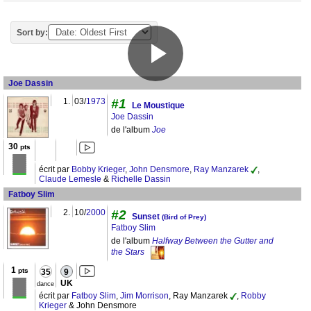
Sort by:
Joe Dassin
1.
03/
1973
#1
Le Moustique
Joe Dassin
de l'album
Joe
30
pts
écrit par
Bobby Krieger
,
John Densmore
,
Ray Manzarek
,
Claude Lemesle
&
Richelle Dassin
Fatboy Slim
2.
10/
2000
#2
Sunset
(Bird of Prey)
Fatboy Slim
de l'album
Halfway Between the Gutter and
the Stars
1
pts
35
9
UK
dance
écrit par
Fatboy Slim
,
Jim Morrison
, Ray Manzarek
,
Robby
Krieger
& John Densmore