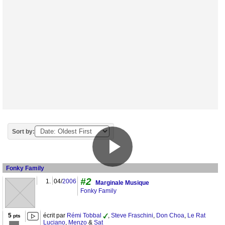
Sort by:
Fonky Family
#2
1.
04/
2006
Marginale Musique
Fonky Family
5
écrit par
Rémi Tobbal
,
Steve Fraschini
,
Don Choa
,
Le Rat
pts
Luciano
,
Menzo
&
Sat