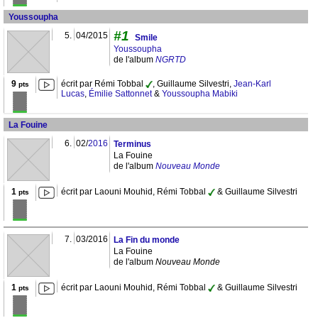
Youssoupha
#1
5.
04/2015
Smile
Youssoupha
de l'album
NGRTD
9
écrit par Rémi Tobbal
, Guillaume Silvestri,
Jean-Karl
pts
Lucas
,
Émilie Sattonnet
&
Youssoupha Mabiki
La Fouine
6.
02/
2016
Terminus
La Fouine
de l'album
Nouveau Monde
1
écrit par Laouni Mouhid, Rémi Tobbal
& Guillaume Silvestri
pts
7.
03/2016
La Fin du monde
La Fouine
de l'album
Nouveau Monde
1
écrit par Laouni Mouhid, Rémi Tobbal
& Guillaume Silvestri
pts