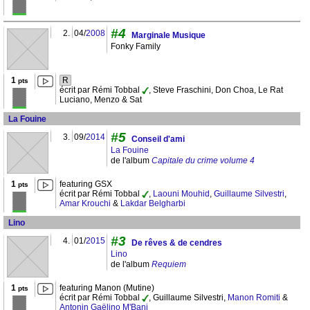
#4
2.
04/
2008
Marginale Musique
Fonky Family
1
R
pts
écrit par Rémi Tobbal
, Steve Fraschini, Don Choa, Le Rat
Luciano, Menzo & Sat
La Fouine
#5
3.
09/
2014
Conseil d'ami
La Fouine
de l'album
Capitale du crime volume 4
1
featuring GSX
pts
écrit par Rémi Tobbal
,
Laouni Mouhid
,
Guillaume Silvestri
,
Amar Krouchi
&
Lakdar Belgharbi
Lino
#3
4.
01/
2015
De rêves & de cendres
Lino
de l'album
Requiem
1
featuring Manon (Mutine)
pts
écrit par Rémi Tobbal
, Guillaume Silvestri,
Manon Romiti
&
Antonin Gaëlino M'Bani