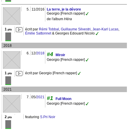
5.
11/2016
La terre, je la dévore
Georgio [French rapper]
de l'album
Héra
1
écrit par
Rémi Tobbal
,
Guillaume Silvestri
,
Jean-Karl Lucas
,
pts
Émilie Sattonnet
& Georges Edouard Nicolo
2018
6.
12/
2018
#4
Miroir
Georgio [French rapper]
1
écrit par Georgio [French rapper]
pts
2021
7.
05/
2021
#1
Full Moon
Georgio [French rapper]
2
featuring
S.Pri Noir
pts