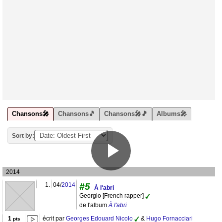
Chansons🎤
Chansons🎵
Chansons🎤🎵
Albums🎤
Sort by:
2014
1.
04/
2014
#5
À l'abri
Georgio [French rapper]
de l'album
À l'abri
1
écrit par
Georges Edouard Nicolo
&
Hugo Fornacciari
pts