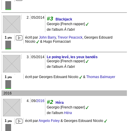
2.
05/2014
#3
Blackjack
Georgio [French rapper]
de l'album
À l'abri
1
écrit par
John Barry
,
Trevor Peacock
, Georges Edouard
pts
Nicolo
& Hugo Fornacciari
3.
05/2014
Le poing levé, les yeux bandés
Georgio [French rapper]
de l'album
À l'abri
1
écrit par Georges Edouard Nicolo
&
Thomas Balmayer
pts
2016
4.
09/
2016
#2
Héra
Georgio [French rapper]
de l'album
Héra
1
écrit par
Angelo Foley
& Georges Edouard Nicolo
pts