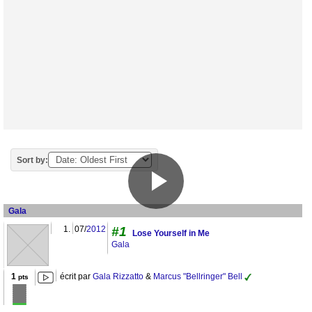
Sort by:
Gala
1.
07/
2012
#1
Lose Yourself in Me
Gala
1
écrit par
Gala Rizzatto
&
Marcus "Bellringer" Bell
pts