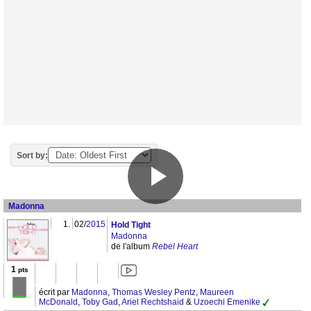
Sort by:
Madonna
1.
02/
2015
Hold Tight
Madonna
de l'album
Rebel Heart
1
pts
écrit par
Madonna
,
Thomas Wesley Pentz
,
Maureen
McDonald
,
Toby Gad
,
Ariel Rechtshaid
&
Uzoechi Emenike