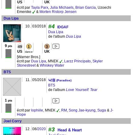
US
UK
écrit par
Tayla Parx
,
Julia Michaels
,
Brian Garcia
, Uzoechi
Emenike
&
Morten Ristorp Jensen
Dua Lipa
#4
10.
03/2018
IDGAF
Dua Lipa
de l'album
Dua Lipa
9
pts
49
1
3
US
UK
dance
[Warner Bros.]
écrit par
Dua Lipa
, MNEK
,
Larzz Principato
,
Skyler
Stonestreet
&
Whiskey Water
BTS
11.
05/2018
낙원
(Paradise)
BTS
de l'album
Love Yourself: Tear
1
pts
écrit par
lophiile
, MNEK
,
RM
,
Song Jae-kyung
,
Suga
&
J-
Hope
Joel Corry
#3
12.
08/
2020
Head & Heart