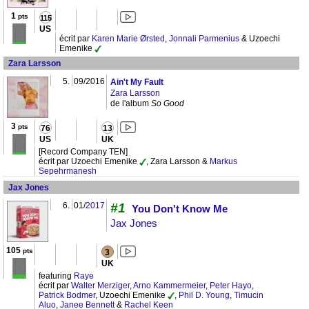
1
pts
115
US
écrit par
Karen Marie Ørsted
,
Jonnali Parmenius
& Uzoechi
Emenike
Zara Larsson
5.
09/2016
Ain't My Fault
Zara Larsson
de l'album
So Good
3
pts
76
13
US
UK
[Record Company TEN]
écrit par Uzoechi Emenike
, Zara Larsson &
Markus
Sepehrmanesh
Jax Jones
6.
01/
2017
#1
You Don't Know Me
Jax Jones
105
pts
3
UK
featuring
Raye
écrit par
Walter Merziger
,
Arno Kammermeier
,
Peter Hayo
,
Patrick Bodmer
, Uzoechi Emenike
,
Phil D. Young
,
Timucin
Aluo
,
Janee Bennett
&
Rachel Keen