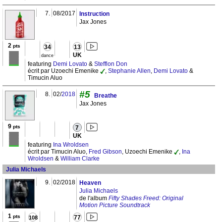
7.
08/2017
Instruction
Jax Jones
2
pts
34
13
UK
dance
featuring
Demi Lovato
&
Stefflon Don
écrit par Uzoechi Emenike
,
Stephanie Allen
,
Demi Lovato
&
Timucin Aluo
#5
8.
02/
2018
Breathe
Jax Jones
9
pts
7
UK
featuring
Ina Wroldsen
écrit par Timucin Aluo,
Fred Gibson
, Uzoechi Emenike
,
Ina
Wroldsen
&
William Clarke
Julia Michaels
9.
02/2018
Heaven
Julia Michaels
de l'album
Fifty Shades Freed: Original
Motion Picture Soundtrack
1
pts
77
108