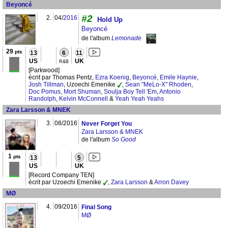
Beyoncé
#2
2.
04/
2016
Hold Up
Beyoncé
de l'album
Lemonade
29
pts
13
6
11
US
UK
R&B
[Parkwood]
écrit par Thomas Pentz,
Ezra Koenig
,
Beyoncé
,
Emile Haynie
,
Josh Tillman
, Uzoechi Emenike
,
Sean "MeLo-X" Rhoden
,
Doc Pomus
,
Mort Shuman
,
Soulja Boy Tell 'Em
,
Antonio
Randolph
,
Kelvin McConnell
&
Yeah Yeah Yeahs
Zara Larsson & MNEK
3.
08/2016
Never Forget You
Zara Larsson & MNEK
de l'album
So Good
1
pts
13
5
US
UK
[Record Company TEN]
écrit par Uzoechi Emenike
,
Zara Larsson
&
Arron Davey
MØ
4.
09/2016
Final Song
MØ