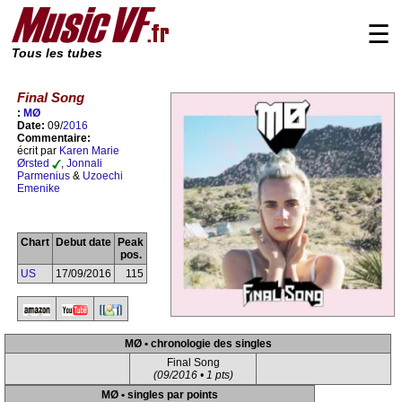
☰
Tous les tubes
Final Song
:
MØ
Date:
09/
2016
Commentaire:
écrit par
Karen Marie
Ørsted
,
Jonnali
Parmenius
&
Uzoechi
Emenike
Chart
Debut date
Peak
pos.
US
17/09/2016
115
MØ • chronologie des singles
Final Song
(09/2016 • 1 pts)
MØ • singles par points