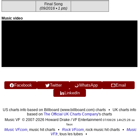
Final Song
(09/2016 • 1 pts)
Music video
Facebook
Twitter
WhatsApp
Email
LinkedIn
US charts info based on Billboard (www.billboard.com) charts • UK charts info
based on
The Official UK Charts Company
's charts
Music VF © 2007-2026 Howard Drake / VF Entertainment
07/08/26 14h25:26 xx
faux
Music VF.com
, music hit charts •
Rock VF.com
, rock music hit charts •
Music
VF.fr
, tous les tubes •