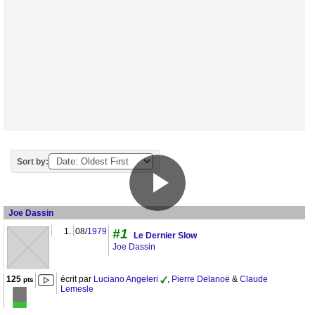
Sort by:
Joe Dassin
1.
08/
1979
#1
Le Dernier Slow
Joe Dassin
125
écrit par
Luciano Angeleri
,
Pierre Delanoë
&
Claude
pts
Lemesle