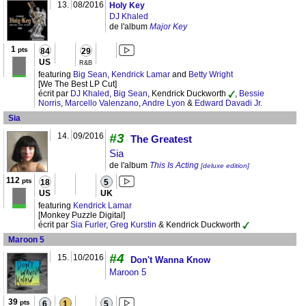
13.
08/2016
Holy Key
DJ Khaled
de l'album
Major Key
1
pts
84
29
US
R&B
featuring
Big Sean
,
Kendrick Lamar
and
Betty Wright
[We The Best LP Cut]
écrit par
DJ Khaled
,
Big Sean
, Kendrick Duckworth
,
Bessie
Norris
,
Marcello Valenzano
,
Andre Lyon
&
Edward Davadi Jr.
Sia
14.
09/2016
#3
The Greatest
Sia
de l'album
This Is Acting
[deluxe edition]
112
pts
18
5
US
UK
featuring
Kendrick Lamar
[Monkey Puzzle Digital]
écrit par
Sia Furler
,
Greg Kurstin
& Kendrick Duckworth
Maroon 5
#4
15.
10/2016
Don't Wanna Know
Maroon 5
39
pts
6
1
5