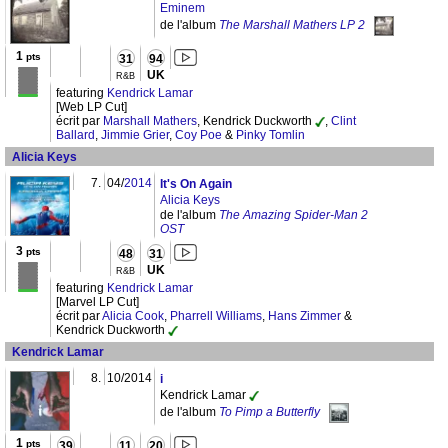
Eminem
de l'album
The Marshall Mathers LP 2
1
pts
31
94
UK
R&B
featuring
Kendrick Lamar
[Web LP Cut]
écrit par
Marshall Mathers
, Kendrick Duckworth
,
Clint
Ballard
,
Jimmie Grier
,
Coy Poe
&
Pinky Tomlin
Alicia Keys
7.
04/
2014
It's On Again
Alicia Keys
de l'album
The Amazing Spider-Man 2
OST
3
pts
48
31
UK
R&B
featuring
Kendrick Lamar
[Marvel LP Cut]
écrit par
Alicia Cook
,
Pharrell Williams
,
Hans Zimmer
&
Kendrick Duckworth
Kendrick Lamar
8.
10/2014
i
Kendrick Lamar
de l'album
To Pimp a Butterfly
1
pts
39
11
20