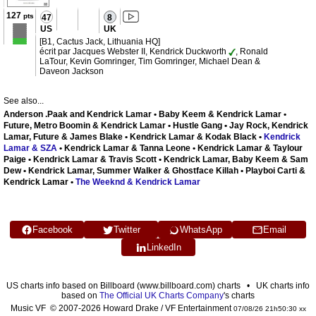
127
pts
47
8
US
UK
[B1, Cactus Jack, Lithuania HQ]
écrit par Jacques Webster II, Kendrick Duckworth
, Ronald
LaTour, Kevin Gomringer, Tim Gomringer, Michael Dean &
Daveon Jackson
See also...
Anderson .Paak and Kendrick Lamar • Baby Keem & Kendrick Lamar •
Future, Metro Boomin & Kendrick Lamar • Hustle Gang • Jay Rock, Kendrick
Lamar, Future & James Blake • Kendrick Lamar & Kodak Black •
Kendrick
Lamar & SZA
• Kendrick Lamar & Tanna Leone • Kendrick Lamar & Taylour
Paige • Kendrick Lamar & Travis Scott • Kendrick Lamar, Baby Keem & Sam
Dew • Kendrick Lamar, Summer Walker & Ghostface Killah • Playboi Carti &
Kendrick Lamar •
The Weeknd & Kendrick Lamar
Facebook
Twitter
WhatsApp
Email
LinkedIn
US charts info based on Billboard (www.billboard.com) charts • UK charts info
based on
The Official UK Charts Company
's charts
Music VF © 2007-2026 Howard Drake / VF Entertainment
07/08/26 21h50:30 xx