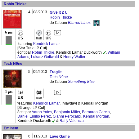
Robin Thicke
4.
08/2013
Give it 2 U
Robin Thicke
de l'album
Blurred Lines
6
pts
25
7
15
US
UK
R&B
featuring
Kendrick Lamar
[Star Trak LP Cut]
écrit par
Robin Thicke
, Kendrick Lamar Duckworth
,
William
Adams
,
Lukasz Gottwald
&
Henry Walter
Tech N9ne
5.
09/2013
Fragile
Tech N9ne
de l'album
Something Else
1
pts
38
116
US
R&B
featuring
Kendrick Lamar
, ¡Mayday! & Kendall Morgan
[Strange LP Cut]
écrit par
Aaron Yates
,
Benjamin Miller
,
Bernardo Garcia
,
Daniel Emilio Perez
,
Gianni Perocarpi
,
Kendal Morgan
,
Kendrick Duckworth
&
Ralfy Valencia
Eminem
6.
11/2013
Love Game