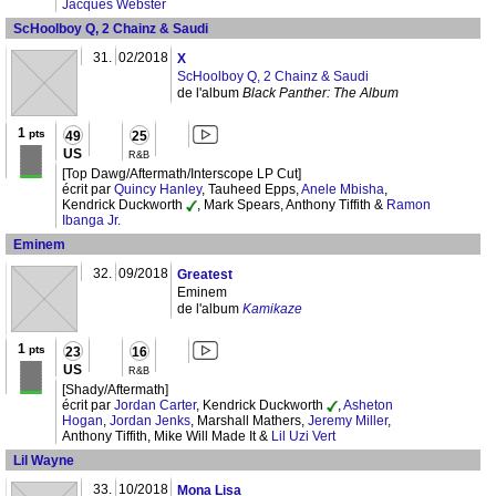
Jacques Webster
ScHoolboy Q, 2 Chainz & Saudi
31.
02/2018
X
ScHoolboy Q, 2 Chainz & Saudi
de l'album
Black Panther: The Album
1
pts
49
25
US
R&B
[Top Dawg/Aftermath/Interscope LP Cut]
écrit par
Quincy Hanley
, Tauheed Epps,
Anele Mbisha
,
Kendrick Duckworth
, Mark Spears, Anthony Tiffith &
Ramon
Ibanga Jr.
Eminem
32.
09/2018
Greatest
Eminem
de l'album
Kamikaze
1
pts
23
16
US
R&B
[Shady/Aftermath]
écrit par
Jordan Carter
, Kendrick Duckworth
,
Asheton
Hogan
,
Jordan Jenks
, Marshall Mathers,
Jeremy Miller
,
Anthony Tiffith, Mike Will Made It &
Lil Uzi Vert
Lil Wayne
33.
10/2018
Mona Lisa