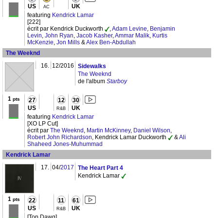
US
UK
AC
featuring
Kendrick Lamar
[222]
écrit par Kendrick Duckworth
,
Adam Levine
,
Benjamin
Levin
,
John Ryan
,
Jacob Kasher
,
Ammar Malik
,
Kurtis
McKenzie
,
Jon Mills
&
Alex Ben-Abdullah
The Weeknd
16.
12/2016
Sidewalks
The Weeknd
de l'album
Starboy
1
pts
27
12
30
US
UK
R&B
featuring
Kendrick Lamar
[XO LP Cut]
écrit par
The Weeknd
,
Martin McKinney
,
Daniel Wilson
,
Robert John Richardson
, Kendrick Lamar Duckworth
&
Ali
Shaheed Jones-Muhummad
Kendrick Lamar
17.
04/
2017
The Heart Part 4
Kendrick Lamar
1
pts
22
11
61
US
UK
R&B
[Top Dawg]