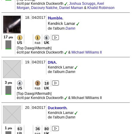
écrit par Kendrick Duckworth
,
Joshua Scruggs
,
Axel
Morgan
,
Dacoury Natche
,
Daniel Maman
&
Khalid Robinson
18.
04/2017
Humble.
Kendrick Lamar
de l'album
Damn
17
pts
1
1
6
US
UK
R&B
[Top Dawg/Aftermath]
écrit par Kendrick Duckworth
&
Michael Williams II
19.
04/2017
DNA.
Kendrick Lamar
de l'album
Damn
3
pts
4
3
18
US
UK
R&B
[Top Dawg/Aftermath]
écrit par Kendrick Duckworth
& Michael Williams II
20.
04/2017
Duckworth.
Kendrick Lamar
de l'album
Damn
1
pts
63
36
80
US
UK