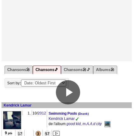
Chansons🎤
Chansons🎵
Chansons🎤🎵
Albums🎤
Sort by:
Kendrick Lamar
1.
10/
2012
Swimming Pools
(Drank)
Kendrick Lamar
de l'album
good kid, m.A.A.d city
9
pts
17
3
57