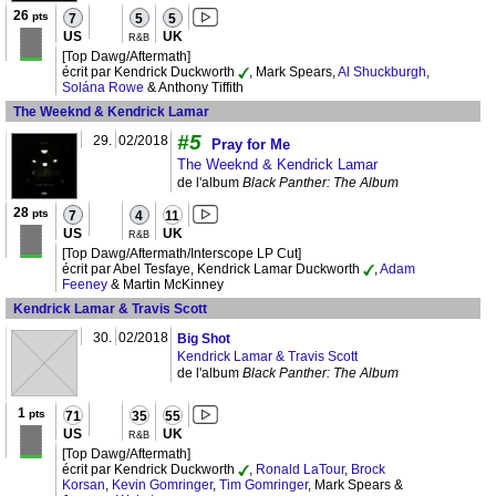
26
pts
7
5
5
US
UK
R&B
[Top Dawg/Aftermath]
écrit par Kendrick Duckworth
, Mark Spears,
Al Shuckburgh
,
Solána Rowe
& Anthony Tiffith
The Weeknd & Kendrick Lamar
#5
29.
02/2018
Pray for Me
The Weeknd & Kendrick Lamar
de l'album
Black Panther: The Album
28
pts
7
4
11
US
UK
R&B
[Top Dawg/Aftermath/Interscope LP Cut]
écrit par Abel Tesfaye, Kendrick Lamar Duckworth
,
Adam
Feeney
& Martin McKinney
Kendrick Lamar & Travis Scott
30.
02/2018
Big Shot
Kendrick Lamar & Travis Scott
de l'album
Black Panther: The Album
1
pts
71
35
55
US
UK
R&B
[Top Dawg/Aftermath]
écrit par Kendrick Duckworth
,
Ronald LaTour
,
Brock
Korsan
,
Kevin Gomringer
,
Tim Gomringer
, Mark Spears &