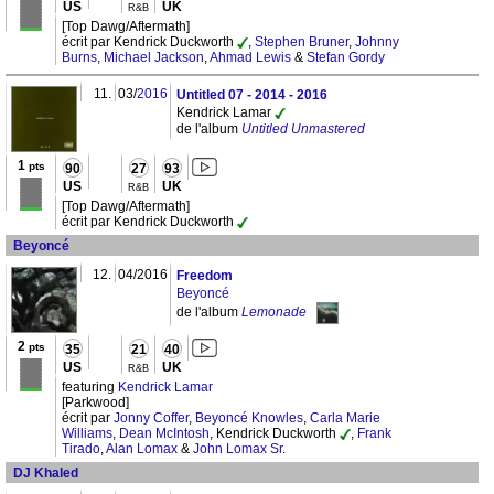
US
UK
R&B
[Top Dawg/Aftermath]
écrit par Kendrick Duckworth
,
Stephen Bruner
,
Johnny
Burns
,
Michael Jackson
,
Ahmad Lewis
&
Stefan Gordy
11.
03/
2016
Untitled 07 - 2014 - 2016
Kendrick Lamar
de l'album
Untitled Unmastered
1
pts
90
27
93
US
UK
R&B
[Top Dawg/Aftermath]
écrit par Kendrick Duckworth
Beyoncé
12.
04/2016
Freedom
Beyoncé
de l'album
Lemonade
2
pts
35
21
40
US
UK
R&B
featuring
Kendrick Lamar
[Parkwood]
écrit par
Jonny Coffer
,
Beyoncé Knowles
,
Carla Marie
Williams
,
Dean McIntosh
, Kendrick Duckworth
,
Frank
Tirado
,
Alan Lomax
&
John Lomax Sr.
DJ Khaled