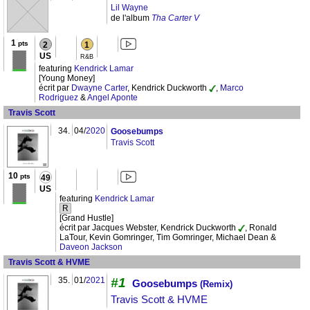
Lil Wayne
de l'album
Tha Carter V
1
pts
2
1
US
R&B
featuring
Kendrick Lamar
[Young Money]
écrit par
Dwayne Carter
, Kendrick Duckworth
,
Marco
Rodriguez
&
Angel Aponte
Travis Scott
34.
04/
2020
Goosebumps
Travis Scott
10
pts
49
US
featuring
Kendrick Lamar
R
[Grand Hustle]
écrit par Jacques Webster, Kendrick Duckworth
, Ronald
LaTour, Kevin Gomringer, Tim Gomringer, Michael Dean &
Daveon Jackson
Travis Scott & HVME
35.
01/
2021
#1
Goosebumps
(Remix)
Travis Scott & HVME