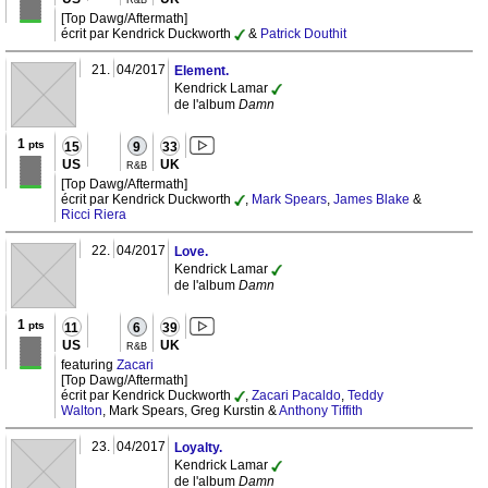
R&B
[Top Dawg/Aftermath]
écrit par Kendrick Duckworth
&
Patrick Douthit
21.
04/2017
Element.
Kendrick Lamar
de l'album
Damn
1
pts
15
9
33
US
UK
R&B
[Top Dawg/Aftermath]
écrit par Kendrick Duckworth
,
Mark Spears
,
James Blake
&
Ricci Riera
22.
04/2017
Love.
Kendrick Lamar
de l'album
Damn
1
pts
11
6
39
US
UK
R&B
featuring
Zacari
[Top Dawg/Aftermath]
écrit par Kendrick Duckworth
,
Zacari Pacaldo
,
Teddy
Walton
, Mark Spears, Greg Kurstin &
Anthony Tiffith
23.
04/2017
Loyalty.
Kendrick Lamar
de l'album
Damn