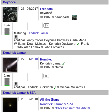
Beyoncé
26.
06/2017
Freedom
Beyoncé
de l'album
Lemonade
1
pts
featuring
Kendrick Lamar
R
écrit par Jonny Coffer, Beyoncé Knowles, Carla Marie
Williams, Dean McIntosh, Kendrick Duckworth
, Frank
Tirado, Alan Lomax & John Lomax Sr.
Kendrick Lamar
27.
01/
2018
Humble.
Kendrick Lamar
de l'album
Damn
1
pts
R
écrit par Kendrick Duckworth
& Michael Williams II
Kendrick Lamar & SZA
28.
02/2018
All the Stars
Kendrick Lamar & SZA
de l'album
Black Panther: The Album