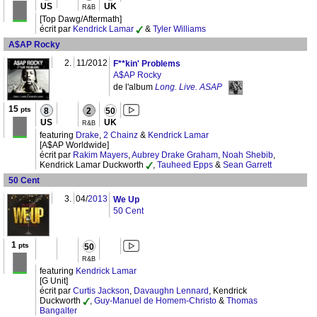
US
UK
R&B
[Top Dawg/Aftermath]
écrit par
Kendrick Lamar
&
Tyler Williams
A$AP Rocky
2.
11/2012
F**kin' Problems
A$AP Rocky
de l'album
Long. Live. ASAP
15
pts
8
2
50
US
UK
R&B
featuring
Drake
,
2 Chainz
&
Kendrick Lamar
[A$AP Worldwide]
écrit par
Rakim Mayers
,
Aubrey Drake Graham
,
Noah Shebib
,
Kendrick Lamar Duckworth
,
Tauheed Epps
&
Sean Garrett
50 Cent
3.
04/
2013
We Up
50 Cent
1
pts
50
R&B
featuring
Kendrick Lamar
[G Unit]
écrit par
Curtis Jackson
,
Davaughn Lennard
, Kendrick
Duckworth
,
Guy-Manuel de Homem-Christo
&
Thomas
Bangalter