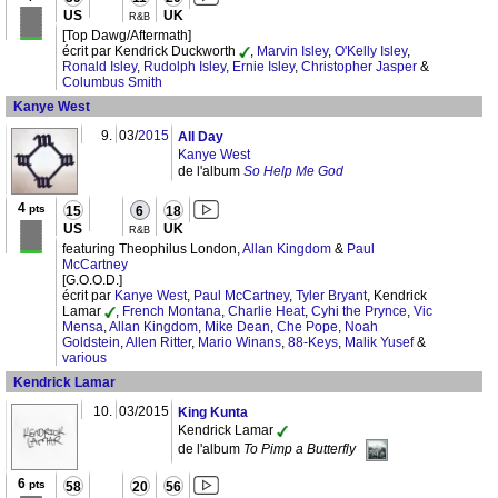
US
UK
R&B
[Top Dawg/Aftermath]
écrit par Kendrick Duckworth
,
Marvin Isley
,
O'Kelly Isley
,
Ronald Isley
,
Rudolph Isley
,
Ernie Isley
,
Christopher Jasper
&
Columbus Smith
Kanye West
9.
03/
2015
All Day
Kanye West
de l'album
So Help Me God
4
pts
15
6
18
US
UK
R&B
featuring Theophilus London,
Allan Kingdom
&
Paul
McCartney
[G.O.O.D.]
écrit par
Kanye West
,
Paul McCartney
,
Tyler Bryant
, Kendrick
Lamar
,
French Montana
,
Charlie Heat
,
Cyhi the Prynce
,
Vic
Mensa
,
Allan Kingdom
,
Mike Dean
,
Che Pope
,
Noah
Goldstein
,
Allen Ritter
,
Mario Winans
,
88-Keys
,
Malik Yusef
&
various
Kendrick Lamar
10.
03/2015
King Kunta
Kendrick Lamar
de l'album
To Pimp a Butterfly
6
pts
58
20
56