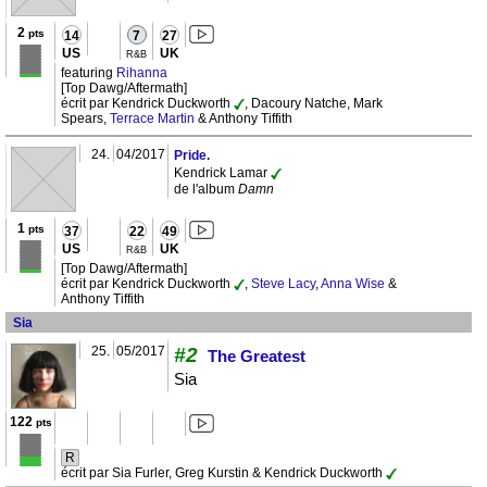
2
pts
14
7
27
US
UK
R&B
featuring
Rihanna
[Top Dawg/Aftermath]
écrit par Kendrick Duckworth
, Dacoury Natche, Mark
Spears,
Terrace Martin
& Anthony Tiffith
24.
04/2017
Pride.
Kendrick Lamar
de l'album
Damn
1
pts
37
22
49
US
UK
R&B
[Top Dawg/Aftermath]
écrit par Kendrick Duckworth
,
Steve Lacy
,
Anna Wise
&
Anthony Tiffith
Sia
25.
05/2017
#2
The Greatest
Sia
122
pts
R
écrit par Sia Furler, Greg Kurstin & Kendrick Duckworth