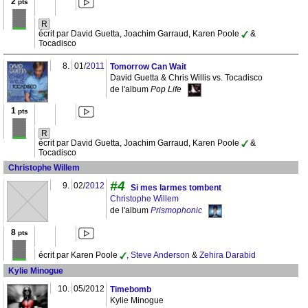
2
pts
R
écrit par David Guetta, Joachim Garraud, Karen Poole
&
Tocadisco
8.
01/
2011
Tomorrow Can Wait
David Guetta & Chris Willis vs. Tocadisco
de l'album
Pop Life
1
pts
R
écrit par David Guetta, Joachim Garraud, Karen Poole
&
Tocadisco
Christophe Willem
#4
9.
02/
2012
Si mes larmes tombent
Christophe Willem
de l'album
Prismophonic
8
pts
écrit par Karen Poole
,
Steve Anderson
&
Zehira Darabid
Kylie Minogue
10.
05/2012
Timebomb
Kylie Minogue