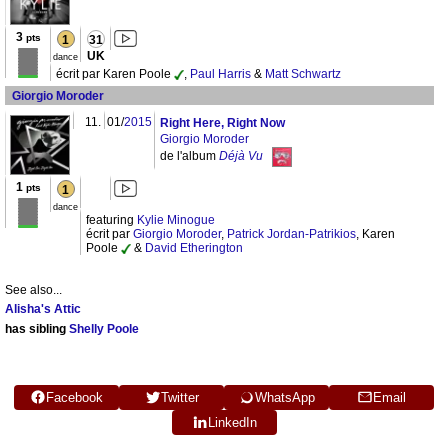
3
pts
1
31
UK
dance
écrit par Karen Poole
,
Paul Harris
&
Matt Schwartz
Giorgio Moroder
11.
01/
2015
Right Here, Right Now
Giorgio Moroder
de l'album
Déjà Vu
1
pts
1
dance
featuring
Kylie Minogue
écrit par
Giorgio Moroder
,
Patrick Jordan-Patrikios
, Karen
Poole
&
David Etherington
See also...
Alisha's Attic
has sibling
Shelly Poole
Facebook
Twitter
WhatsApp
Email
LinkedIn