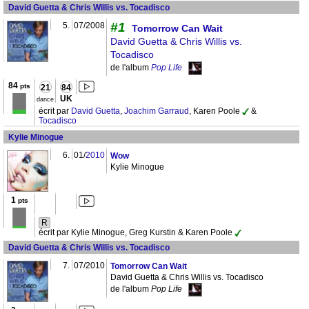
David Guetta & Chris Willis vs. Tocadisco
#1
5.
07/2008
Tomorrow Can Wait
David Guetta & Chris Willis vs.
Tocadisco
de l'album
Pop Life
84
pts
21
84
UK
dance
écrit par
David Guetta
,
Joachim Garraud
, Karen Poole
&
Tocadisco
Kylie Minogue
6.
01/
2010
Wow
Kylie Minogue
1
pts
R
écrit par Kylie Minogue, Greg Kurstin & Karen Poole
David Guetta & Chris Willis vs. Tocadisco
7.
07/2010
Tomorrow Can Wait
David Guetta & Chris Willis vs. Tocadisco
de l'album
Pop Life