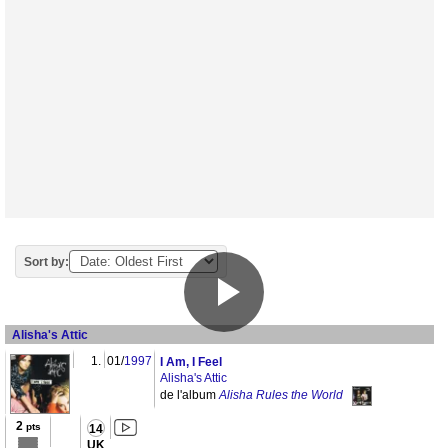
Sort by:
Alisha's Attic
1.
01/
1997
I Am, I Feel
Alisha's Attic
de l'album
Alisha Rules the World
2
pts
14
UK