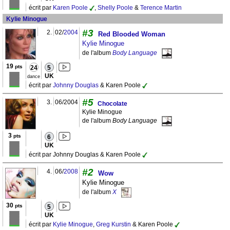
écrit par
Karen Poole
,
Shelly Poole
&
Terence Martin
Kylie Minogue
#3
2.
02/
2004
Red Blooded Woman
Kylie Minogue
de l'album
Body Language
19
pts
24
5
UK
dance
écrit par
Johnny Douglas
& Karen Poole
#5
3.
06/2004
Chocolate
Kylie Minogue
de l'album
Body Language
3
pts
6
UK
écrit par Johnny Douglas & Karen Poole
#2
4.
06/
2008
Wow
Kylie Minogue
de l'album
X
30
pts
5
UK
écrit par
Kylie Minogue
,
Greg Kurstin
& Karen Poole