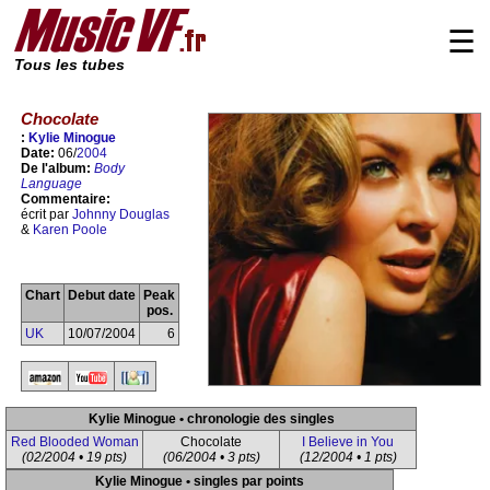
☰
Tous les tubes
Chocolate
:
Kylie Minogue
Date:
06/
2004
De l'album:
Body
Language
Commentaire:
écrit par
Johnny Douglas
&
Karen Poole
Chart
Debut date
Peak
pos.
UK
10/07/2004
6
Kylie Minogue • chronologie des singles
Red Blooded Woman
Chocolate
I Believe in You
(02/2004 • 19 pts)
(06/2004 • 3 pts)
(12/2004 • 1 pts)
Kylie Minogue • singles par points