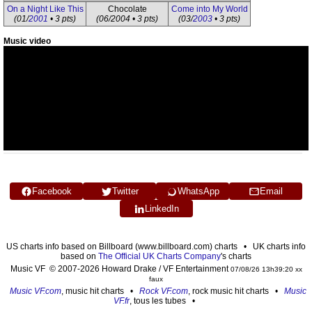
On a Night Like This
Chocolate
Come into My World
(01/
2001
• 3 pts)
(06/2004 • 3 pts)
(03/
2003
• 3 pts)
Music video
Facebook
Twitter
WhatsApp
Email
LinkedIn
US charts info based on Billboard (www.billboard.com) charts • UK charts info
based on
The Official UK Charts Company
's charts
Music VF © 2007-2026 Howard Drake / VF Entertainment
07/08/26 13h39:20 xx
faux
Music VF.com
, music hit charts •
Rock VF.com
, rock music hit charts •
Music
VF.fr
, tous les tubes •