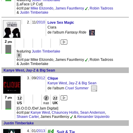
featuring
Justin Timberlake
[LaFace LP Cut]
écrit par
Mike Elizondo
,
James Fauntleroy
,
Robin Tadross
&
Justin Timberlake
2.
11/
2010
Love Sex Magic
Ciara
de l'album
Fantasy Ride
2
pts
featuring
Justin Timberlake
R
écrit par Mike Elizondo, James Fauntleroy
, Robin Tadross
& Justin Timberlake
Kanye West, Jay-Z & Big Sean
3.
09/
2012
Clique
Kanye West, Jay-Z & Big Sean
de l'album
Cruel Summer
7
pts
12
2
22
US
UK
R&B
[G.O.O.D./Def Jam Digital]
écrit par
Kanye West
,
Chauncey Hollis
,
Sean Anderson
,
Shawn Carter
, James Fauntleroy
&
Alexander Izquierdo
Justin Timberlake
#4
4.
01/
2013
Suit & Tie