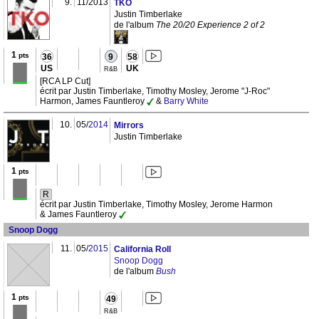
9.
11/2013
TKO
Justin Timberlake
de l'album
The 20/20 Experience 2 of 2
1
pts
36
9
58
US
UK
R&B
[RCA LP Cut]
écrit par Justin Timberlake, Timothy Mosley, Jerome "J-Roc"
Harmon, James Fauntleroy
&
Barry White
10.
05/
2014
Mirrors
Justin Timberlake
1
pts
R
écrit par Justin Timberlake, Timothy Mosley, Jerome Harmon
& James Fauntleroy
Snoop Dogg
11.
05/
2015
California Roll
Snoop Dogg
de l'album
Bush
1
pts
49
R&B