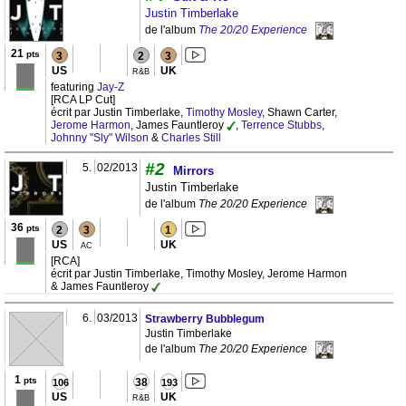
Justin Timberlake
de l'album
The 20/20 Experience
21
pts
3
2
3
US
UK
R&B
featuring
Jay-Z
[RCA LP Cut]
écrit par Justin Timberlake,
Timothy Mosley
, Shawn Carter,
Jerome Harmon
, James Fauntleroy
,
Terrence Stubbs
,
Johnny "Sly" Wilson
&
Charles Still
#2
5.
02/2013
Mirrors
Justin Timberlake
de l'album
The 20/20 Experience
36
pts
2
3
1
US
UK
AC
[RCA]
écrit par Justin Timberlake, Timothy Mosley, Jerome Harmon
& James Fauntleroy
6.
03/2013
Strawberry Bubblegum
Justin Timberlake
de l'album
The 20/20 Experience
1
pts
38
106
193
US
UK
R&B