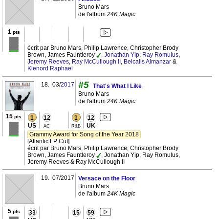
Bruno Mars
de l'album
24K Magic
1
pts
écrit par Bruno Mars, Philip Lawrence, Christopher Brody
Brown, James Fauntleroy
,
Jonathan Yip
,
Ray Romulus
,
Jeremy Reeves
,
Ray McCullough II
,
Belcalis Almanzar
&
Klenord Raphael
#5
18.
03/
2017
That's What I Like
Bruno Mars
de l'album
24K Magic
15
pts
1
12
1
12
US
UK
AC
R&B
Grammy Award for Song of the Year 2018
[Atlantic LP Cut]
écrit par Bruno Mars, Philip Lawrence, Christopher Brody
Brown, James Fauntleroy
, Jonathan Yip, Ray Romulus,
Jeremy Reeves & Ray McCullough II
19.
07/2017
Versace on the Floor
Bruno Mars
de l'album
24K Magic
5
pts
33
15
59