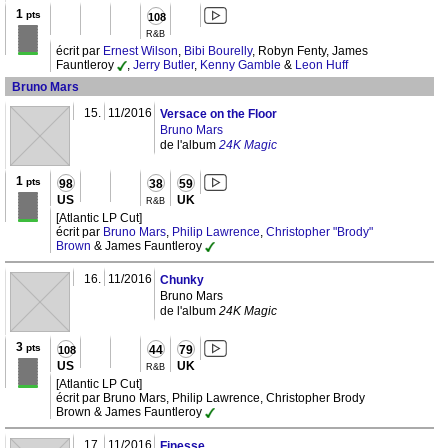
1
pts
108
R&B
écrit par
Ernest Wilson
,
Bibi Bourelly
, Robyn Fenty, James
Fauntleroy
,
Jerry Butler
,
Kenny Gamble
&
Leon Huff
Bruno Mars
15.
11/2016
Versace on the Floor
Bruno Mars
de l'album
24K Magic
1
pts
98
38
59
US
UK
R&B
[Atlantic LP Cut]
écrit par
Bruno Mars
,
Philip Lawrence
,
Christopher "Brody"
Brown
& James Fauntleroy
16.
11/2016
Chunky
Bruno Mars
de l'album
24K Magic
3
pts
44
79
108
US
UK
R&B
[Atlantic LP Cut]
écrit par Bruno Mars, Philip Lawrence, Christopher Brody
Brown & James Fauntleroy
17.
11/2016
Finesse