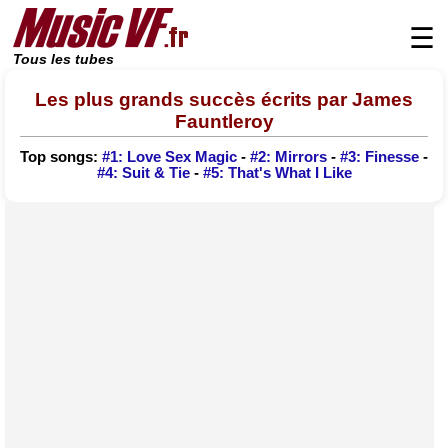
☰
Tous les tubes
Les plus grands succès écrits par James
Fauntleroy
Top songs:
#1: Love Sex Magic
-
#2: Mirrors
-
#3: Finesse
-
#4: Suit & Tie
-
#5: That's What I Like