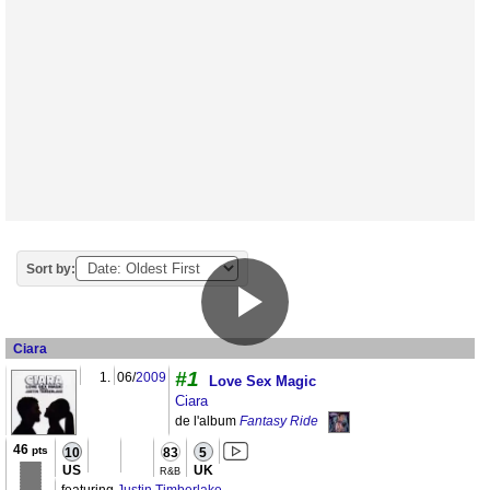
Sort by:
Ciara
#1
1.
06/
2009
Love Sex Magic
Ciara
de l'album
Fantasy Ride
46
pts
10
83
5
US
UK
R&B