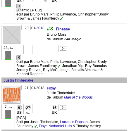
US
UK
R&B
R
[Atlantic LP Cut]
écrit par Bruno Mars, Philip Lawrence, Christopher "Brody"
Brown & James Fauntleroy
#3
20.
01/
2018
Finesse
Bruno Mars
de l'album
24K Magic
23
pts
R
écrit par Bruno Mars, Philip Lawrence, Christopher Brody
Brown, James Fauntleroy
, Jonathan Yip, Ray Romulus,
Jeremy Reeves, Ray McCullough, Belcalis Almanzar &
Klenord Raphael
Justin Timberlake
21.
01/2018
Filthy
Justin Timberlake
de l'album
Man of the Woods
7
pts
9
27
15
US
UK
AC
[RCA]
écrit par Justin Timberlake,
Larrance Dopson
, James
Fauntleroy
,
Floyd Nathaniel Hills
& Timothy Mosley