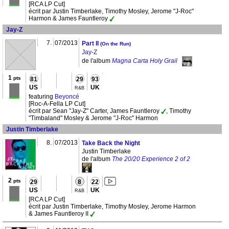
[RCA LP Cut]
écrit par Justin Timberlake, Timothy Mosley, Jerome "J-Roc"
Harmon & James Fauntleroy
Jay-Z
7.
07/2013
Part II
(On the Run)
Jay-Z
de l'album
Magna Carta Holy Grail
1
pts
81
29
93
US
UK
R&B
featuring
Beyoncé
[Roc-A-Fella LP Cut]
écrit par Sean "Jay-Z" Carter, James Fauntleroy
, Timothy
"Timbaland" Mosley & Jerome "J-Roc" Harmon
Justin Timberlake
8.
07/2013
Take Back the Night
Justin Timberlake
de l'album
The 20/20 Experience 2 of 2
2
pts
29
8
22
US
UK
R&B
[RCA LP Cut]
écrit par Justin Timberlake, Timothy Mosley, Jerome Harmon
& James Fauntleroy II