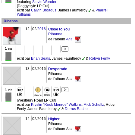
featuring
Stevie Wonder
[Doggystyle LP Cut]
écrit par
Calvin Broadus
, James Fauntleroy
&
Pharrell
Williams
Rihanna
12.
02/
2016
Close to You
Rihanna
de l'album
Anti
1
pts
écrit par
Brian Seals
, James Fauntleroy
&
Robyn Fenty
13.
02/2016
Desperado
Rihanna
de l'album
Anti
1
pts
1
36
107
129
US
UK
dance
R&B
[Westbury Road LP Cut]
écrit par
Krystin "Rook Monroe" Watkins
,
Mick Schultz
, Robyn
Fenty, James Fauntleroy
&
Derrus Rachel
14.
02/2016
Higher
Rihanna
de l'album
Anti