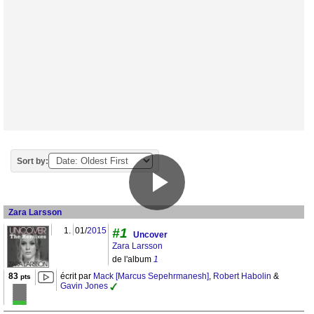
Sort by:
Zara Larsson
1.
01/
2015
#1
Uncover
Zara Larsson
de l'album
1
83
écrit par
Mack [Marcus Sepehrmanesh]
,
Robert Habolin
&
pts
Gavin Jones