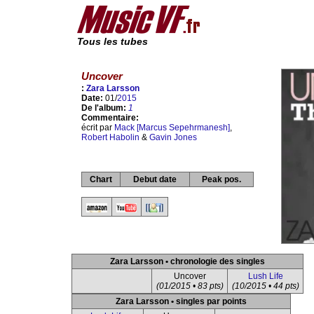
Tous les tubes
Uncover
:
Zara Larsson
Date:
01/
2015
De l'album:
1
Commentaire:
écrit par
Mack [Marcus Sepehrmanesh]
,
Robert Habolin
&
Gavin Jones
Chart
Debut date
Peak pos.
Zara Larsson • chronologie des singles
Uncover
Lush Life
(01/2015 • 83 pts)
(10/2015 • 44 pts)
Zara Larsson • singles par points