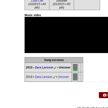
Lush Life
Uncover
(10/2015 • 44
(01/2015 • 83
pts)
pts)
Music video
Song versions
2015 •
Zara Larsson
• Uncover
2016 •
Zara Larsson
•
Uncover