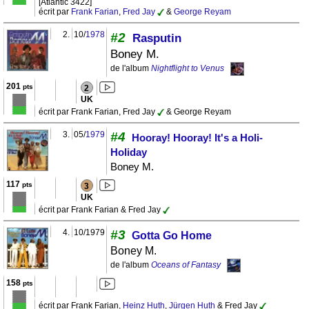
[Atlantic 3422]
écrit par
Frank Farian
,
Fred Jay
&
George Reyam
2.
10/
1978
#2
Rasputin
Boney M.
de l'album
Nightflight to Venus
201
pts
2
UK
écrit par Frank Farian, Fred Jay
& George Reyam
3.
05/
1979
#4
Hooray! Hooray! It's a Holi-
Holiday
Boney M.
117
pts
3
UK
écrit par Frank Farian & Fred Jay
4.
10/1979
#3
Gotta Go Home
Boney M.
de l'album
Oceans of Fantasy
158
pts
écrit par Frank Farian,
Heinz Huth
,
Jürgen Huth
& Fred Jay