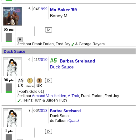
5.
04/
1999
Ma Baker '99
Boney M.
65
pts
R
écrit par Frank Farian, Fred Jay
& George Reyam
Duck Sauce
#5
6.
11/
2010
Barbra Streisand
Duck Sauce
96
pts
89
1
3
US
UK
dance
[Fool's Gold 01]
écrit par
Armand Van Helden
,
A-Trak
, Frank Farian, Fred Jay
, Heinz Huth & Jürgen Huth
7.
06/
2013
Barbra Streisand
Duck Sauce
de l'album
Quack
1
pts