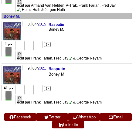
R
écrit par Armand Van Helden, A-Trak, Frank Farian, Fred Jay
, Heinz Huth & Jürgen Huth
Boney M.
8.
04/
2015
Rasputin
Boney M.
1
pts
R
écrit par Frank Farian, Fred Jay
& George Reyam
9.
03/
2021
Rasputin
Boney M.
41
pts
R
écrit par Frank Farian, Fred Jay
& George Reyam
Facebook
Twitter
WhatsApp
Email
LinkedIn