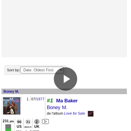
Sort by:
Boney M.
1.
07/
1977
#1
Ma Baker
Boney M.
de l'album
Love for Sale
231
pts
96
31
2
US
UK
dance