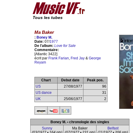
Tous les tubes
Ma Baker
:
Boney M.
Date:
07/
1977
De l'album:
Love for Sale
Commentaire:
[Atlantic 3422]
écrit par
Frank Farian
,
Fred Jay
&
George
Reyam
Chart
Debut date
Peak pos.
US
27/08/1977
96
US dance
31
UK
25/06/1977
2
Boney M. • chronologie des singles
Sunny
Ma Baker
Belfast
(03/1977 • 164 pts)
(07/1977 • 231 pts)
(11/1977 • 206 pts)