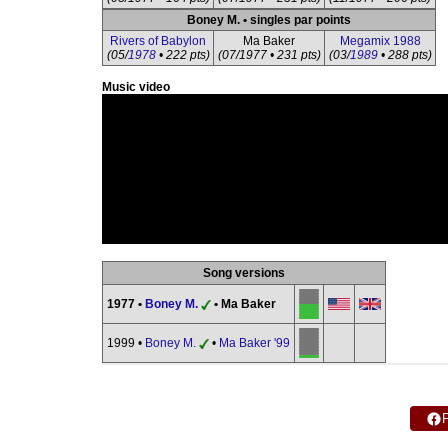
Boney M. • singles par points
Rivers of Babylon
Ma Baker
Megamix 1988
(05/
1978
• 222 pts)
(07/1977 • 231 pts)
(03/
1989
• 288 pts)
Music video
Song versions
1977 •
Boney M.
• Ma Baker
1999 •
Boney M.
•
Ma Baker '99