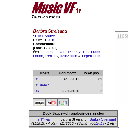
Tous les tubes
Barbra Streisand
:
Duck Sauce
Date:
11/
2010
Commentaire:
[Fool's Gold 01]
écrit par
Armand Van Helden
,
A-Trak
,
Frank
Farian
,
Fred Jay
,
Heinz Huth
&
Jürgen Huth
Chart
Debut date
Peak pos.
US
14/05/2011
89
US dance
1
UK
23/10/2010
3
Duck Sauce • chronologie des singles
aNYway
Barbra Streisand
Barbra Streisand
(11/2010 • 4 pts)
(11/2010 • 96 pts)
(06/
2013
• 1 pts)