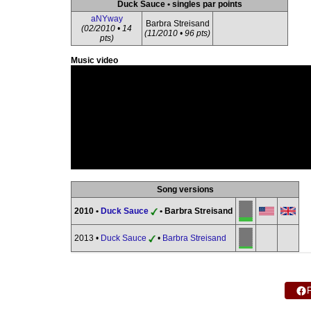
Duck Sauce • singles par points
aNYway
Barbra Streisand
(02/2010 • 14
(11/2010 • 96 pts)
pts)
Music video
Song versions
2010 •
Duck Sauce
• Barbra Streisand
2013 •
Duck Sauce
•
Barbra Streisand