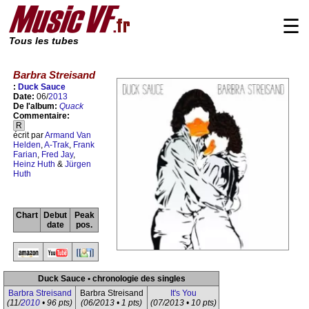
☰
Tous les tubes
Barbra Streisand
:
Duck Sauce
Date:
06/
2013
De l'album:
Quack
Commentaire:
R
écrit par
Armand Van
Helden
,
A-Trak
,
Frank
Farian
,
Fred Jay
,
Heinz Huth
&
Jürgen
Huth
Chart
Debut
Peak
date
pos.
Duck Sauce • chronologie des singles
Barbra Streisand
Barbra Streisand
It's You
(11/
2010
• 96 pts)
(06/2013 • 1 pts)
(07/2013 • 10 pts)