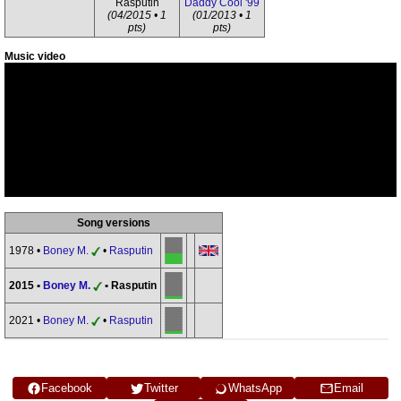
Rasputin
Daddy Cool '99
(04/2015 • 1
(01/2013 • 1
pts)
pts)
Music video
Song versions
1978 •
Boney M.
•
Rasputin
2015 •
Boney M.
• Rasputin
2021 •
Boney M.
•
Rasputin
Facebook
Twitter
WhatsApp
Email