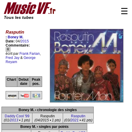
☰
Tous les tubes
Rasputin
:
Boney M.
Date:
04/
2015
Commentaire:
R
écrit par
Frank Farian
,
Fred Jay
&
George
Reyam
Chart
Debut
Peak
date
pos.
Boney M. • chronologie des singles
Daddy Cool '99
Rasputin
Rasputin
(01/
2013
• 1 pts)
(04/2015 • 1 pts)
(03/
2021
• 41 pts)
Boney M. • singles par points