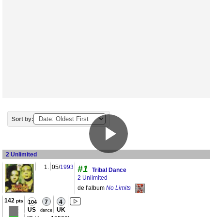
Sort by:
2 Unlimited
1.
05/
1993
#1
Tribal Dance
2 Unlimited
de l'album
No Limits
142
pts
7
4
104
US
UK
dance