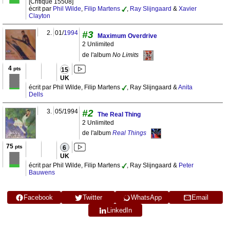
[Critique 15508]
écrit par
Phil Wilde
,
Filip Martens
,
Ray Slijngaard
&
Xavier
Clayton
2.
01/
1994
#3
Maximum Overdrive
2 Unlimited
de l'album
No Limits
4
pts
15
UK
écrit par Phil Wilde, Filip Martens
, Ray Slijngaard &
Anita
Dells
3.
05/1994
#2
The Real Thing
2 Unlimited
de l'album
Real Things
75
pts
6
UK
écrit par Phil Wilde, Filip Martens
, Ray Slijngaard &
Peter
Bauwens
Facebook
Twitter
WhatsApp
Email
LinkedIn