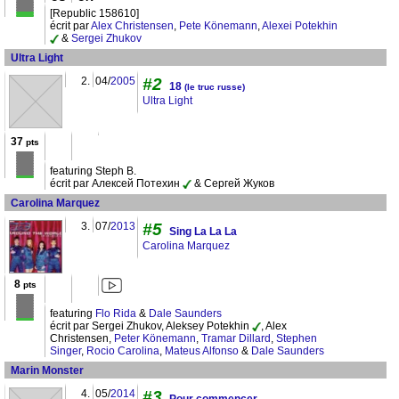
[Republic 158610]
écrit par
Alex Christensen
,
Pete Könemann
,
Alexei Potekhin
&
Sergei Zhukov
Ultra Light
2.
04/
2005
#2
18
(le truc russe)
Ultra Light
37
pts
featuring Steph B.
écrit par Алексей Потехин
& Сергей Жуков
Carolina Marquez
3.
07/
2013
#5
Sing La La La
Carolina Marquez
8
pts
featuring
Flo Rida
&
Dale Saunders
écrit par Sergei Zhukov, Aleksey Potekhin
, Alex
Christensen,
Peter Könemann
,
Tramar Dillard
,
Stephen
Singer
,
Rocio Carolina
,
Mateus Alfonso
&
Dale Saunders
Marin Monster
4.
05/
2014
#3