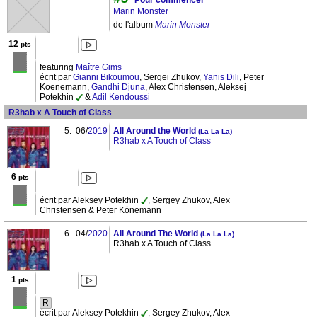
Pour commencer
Marin Monster
de l'album
Marin Monster
12
pts
featuring
Maître Gims
écrit par
Gianni Bikoumou
, Sergei Zhukov,
Yanis Dili
, Peter
Koenemann,
Gandhi Djuna
, Alex Christensen, Aleksej
Potekhin
&
Adil Kendoussi
R3hab x A Touch of Class
5.
06/
2019
All Around the World
(La La La)
R3hab x A Touch of Class
6
pts
écrit par Aleksey Potekhin
, Sergey Zhukov, Alex
Christensen & Peter Könemann
6.
04/
2020
All Around The World
(La La La)
R3hab x A Touch of Class
1
pts
R
écrit par Aleksey Potekhin
, Sergey Zhukov, Alex