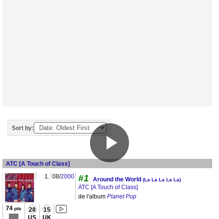
Sort by:
ATC [A Touch of Class]
1.
08/
2000
#1
Around the World
(La La La La La)
ATC [A Touch of Class]
de l'album
Planet Pop
74
pts
28
15
US
UK