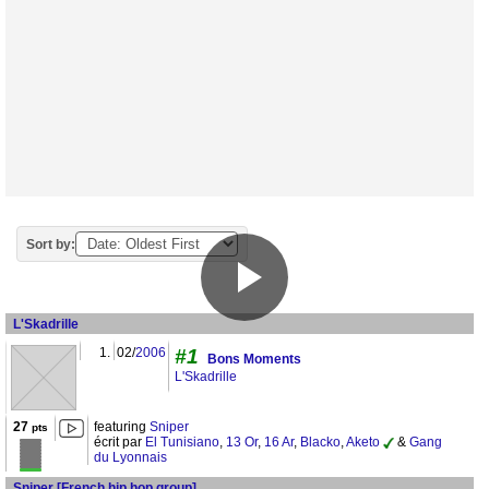
Sort by:
L'Skadrille
1.
02/
2006
#1
Bons Moments
L'Skadrille
27
featuring
Sniper
pts
écrit par
El Tunisiano
,
13 Or
,
16 Ar
,
Blacko
,
Aketo
&
Gang
du Lyonnais
Sniper [French hip hop group]