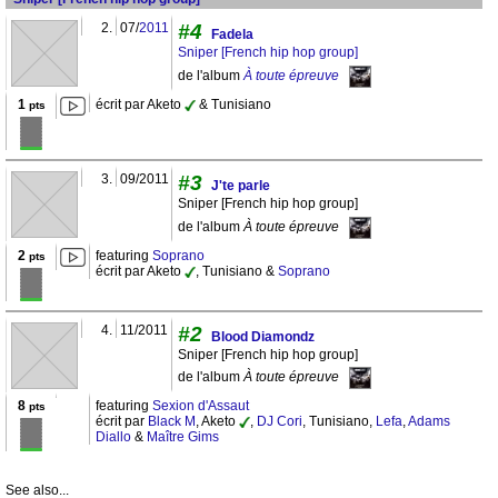
2.
07/
2011
#4
Fadela
Sniper [French hip hop group]
de l'album
À toute épreuve
1
écrit par Aketo
& Tunisiano
pts
3.
09/2011
#3
J'te parle
Sniper [French hip hop group]
de l'album
À toute épreuve
2
featuring
Soprano
pts
écrit par Aketo
, Tunisiano &
Soprano
4.
11/2011
#2
Blood Diamondz
Sniper [French hip hop group]
de l'album
À toute épreuve
8
featuring
Sexion d'Assaut
pts
écrit par
Black M
, Aketo
,
DJ Cori
, Tunisiano,
Lefa
,
Adams
Diallo
&
Maître Gims
See also...