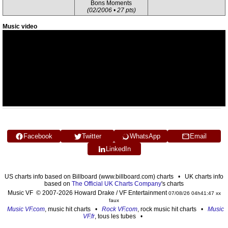
Bons Moments
(02/2006 • 27 pts)
Music video
Facebook
Twitter
WhatsApp
Email
LinkedIn
US charts info based on Billboard (www.billboard.com) charts • UK charts info
based on
The Official UK Charts Company
's charts
Music VF © 2007-2026 Howard Drake / VF Entertainment
07/08/26 04h41:47 xx
faux
Music VF.com
, music hit charts •
Rock VF.com
, rock music hit charts •
Music
VF.fr
, tous les tubes •