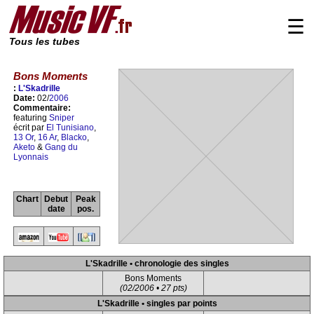
☰
Tous les tubes
Bons Moments
:
L'Skadrille
Date:
02/
2006
Commentaire:
featuring
Sniper
écrit par
El Tunisiano
,
13 Or
,
16 Ar
,
Blacko
,
Aketo
&
Gang du
Lyonnais
Chart
Debut
Peak
date
pos.
L'Skadrille • chronologie des singles
Bons Moments
(02/2006 • 27 pts)
L'Skadrille • singles par points