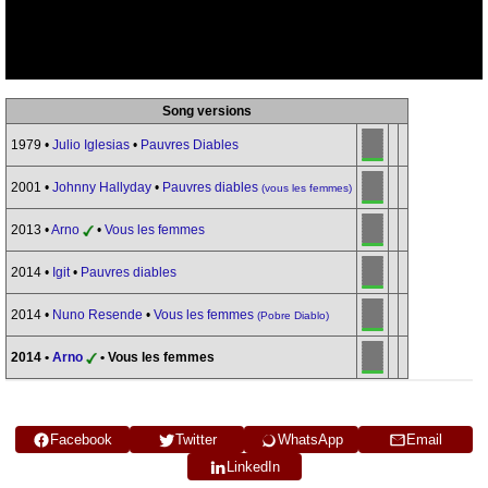
Song versions
1979 •
Julio Iglesias
•
Pauvres Diables
2001 •
Johnny Hallyday
•
Pauvres diables
(vous les femmes)
2013 •
Arno
•
Vous les femmes
2014 •
Igit
•
Pauvres diables
2014 •
Nuno Resende
•
Vous les femmes
(Pobre Diablo)
2014 •
Arno
• Vous les femmes
Facebook
Twitter
WhatsApp
Email
LinkedIn