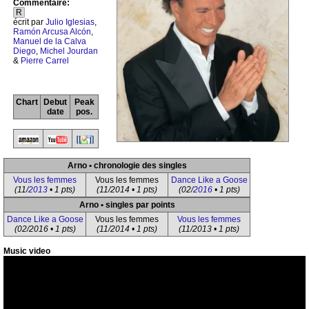
Commentaire:
R
écrit par
Julio Iglesias
,
Ramón Arcusa Alcón
,
Manuel de la Calva
Diego
,
Michel Jourdan
&
Pierre Carrel
Chart
Debut
Peak
date
pos.
Arno • chronologie des singles
Vous les femmes
Vous les femmes
Dance Like a Goose
(11/
2013
• 1 pts)
(11/2014 • 1 pts)
(02/
2016
• 1 pts)
Arno • singles par points
Dance Like a Goose
Vous les femmes
Vous les femmes
(02/2016 • 1 pts)
(11/2014 • 1 pts)
(11/2013 • 1 pts)
Music video