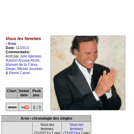
Vous les femmes
:
Arno
Date:
11/
2013
Commentaire:
écrit par
Julio Iglesias
,
Ramón Arcusa Alcón
,
Manuel de la Calva
Diego
,
Michel Jourdan
&
Pierre Carrel
Chart
Debut
Peak
date
pos.
Arno • chronologie des singles
Vous les
Vous les
femmes
femmes
(11/2013 • 1 pts)
(11/
2014
• 1 pts)