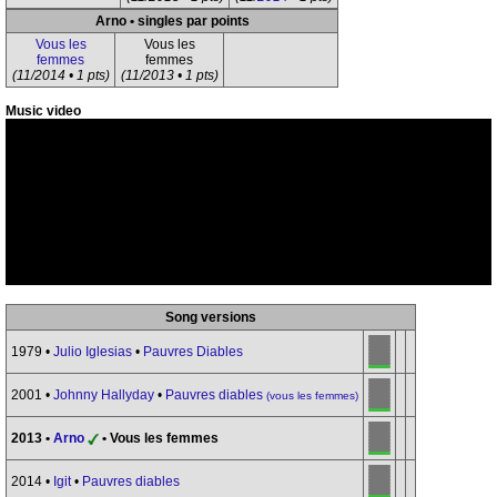
Arno • singles par points
Vous les
Vous les
femmes
femmes
(11/2014 • 1 pts)
(11/2013 • 1 pts)
Music video
Song versions
1979 •
Julio Iglesias
•
Pauvres Diables
2001 •
Johnny Hallyday
•
Pauvres diables
(vous les femmes)
2013 •
Arno
• Vous les femmes
2014 •
Igit
•
Pauvres diables