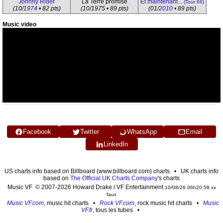
Johnny Rider
La Terre promise
Et maintenant...
(Tour 66)
(10/
1974
• 82 pts)
(10/1975 • 89 pts)
(01/
2010
• 89 pts)
Music video
Facebook
Twitter
WhatsApp
Email
LinkedIn
US charts info based on Billboard (www.billboard.com) charts • UK charts info
based on
The Official UK Charts Company
's charts
Music VF © 2007-2026 Howard Drake / VF Entertainment
10/08/26 06h20:58 xx
faux
Music VF.com
, music hit charts •
Rock VF.com
, rock music hit charts •
Music
VF.fr
, tous les tubes •