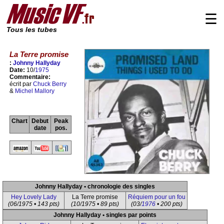
☰
Tous les tubes
La Terre promise
:
Johnny Hallyday
Date:
10/
1975
Commentaire:
écrit par
Chuck Berry
&
Michel Mallory
Chart
Debut
Peak
date
pos.
Johnny Hallyday • chronologie des singles
Hey Lovely Lady
La Terre promise
Réquiem pour un fou
(06/1975 • 143 pts)
(10/1975 • 89 pts)
(03/
1976
• 200 pts)
Johnny Hallyday • singles par points