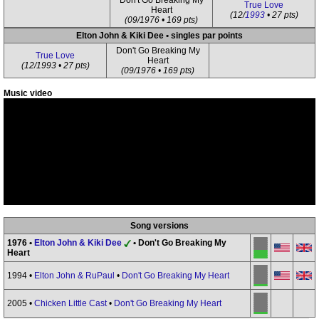
Don't Go Breaking My
True Love
Heart
(12/
1993
• 27 pts)
(09/1976 • 169 pts)
Elton John & Kiki Dee • singles par points
Don't Go Breaking My
True Love
Heart
(12/1993 • 27 pts)
(09/1976 • 169 pts)
Music video
Song versions
1976 •
Elton John & Kiki Dee
• Don't Go Breaking My
Heart
1994 •
Elton John & RuPaul
•
Don't Go Breaking My Heart
2005 •
Chicken Little Cast
•
Don't Go Breaking My Heart