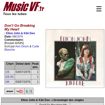
☰
Tous les tubes
Don't Go Breaking
My Heart
:
Elton John & Kiki Dee
Date:
09/
1976
Commentaire:
[Rocket 40585]
écrit par
Ann Orson
&
Carte
Blanche
Chart
Debut date
Peak
pos.
US
03/07/1976
1
US AC
1
UK
03/07/1976
1
Elton John & Kiki Dee • chronologie des singles