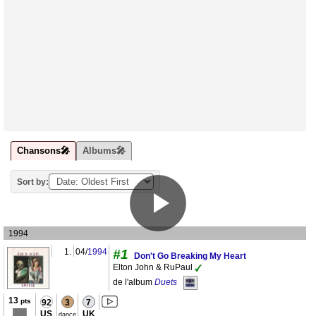
Chansons🎤
Albums🎤
Sort by:
1994
1.
04/
1994
#1
Don't Go Breaking My Heart
Elton John & RuPaul
de l'album
Duets
13
pts
92
3
7
US
UK
dance