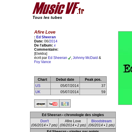
Tous les tubes
Afire Love
:
Ed Sheeran
Date:
06/
2014
De l'album:
x
Commentaire:
[Elektra]
écrit par
Ed Sheeran
,
Johnny McDaid
&
Foy Vance
Chart
Debut date
Peak pos.
US
05/07/2014
37
UK
05/07/2014
59
Ed Sheeran • chronologie des singles
Don't
Afire Love
Bloodstream
(06/2014 • 7 pts)
(06/2014 • 2 pts)
(06/2014 • 1 pts)
Ed Sheeran • singles par points