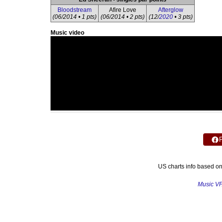
Bloodstream
Afire Love
Afterglow
(06/2014 • 1 pts)
(06/2014 • 2 pts)
(12/
2020
• 3 pts)
Music video
US charts info based o
Music V