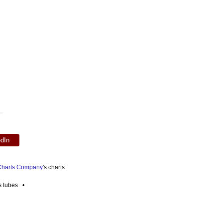
edIn
 Charts Company
's charts
es tubes •