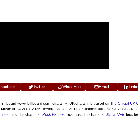
Facebook
Twitter
WhatsApp
Email
Link
n Billboard (www.billboard.com) charts • UK charts info based on
The Official UK
Music VF © 2007-2026 Howard Drake / VF Entertainment
09/08/26 14h20:04 xx faux
F.com
, music hit charts •
Rock VF.com
, rock music hit charts •
Music VF.fr
, tous l