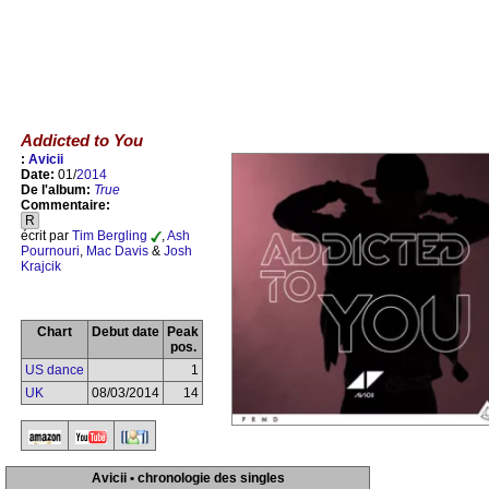
Addicted to You
:
Avicii
Date:
01/
2014
De l'album:
True
Commentaire:
R
écrit par
Tim Bergling
,
Ash
Pournouri
,
Mac Davis
&
Josh
Krajcik
Chart
Debut date
Peak
pos.
US dance
1
UK
08/03/2014
14
Avicii • chronologie des singles