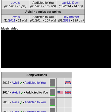
Levels
Addicted to You
Lay Me Down
(01/2014 • 1 pts)
(01/2014 • 107 pts)
(05/2014 • 14 pts)
Avicii • singles par points
Levels
Addicted to You
Hey Brother
(11/
2011
• 61 pts)
(01/2014 • 107 pts)
(09/
2013
• 139 pts)
Music video
Song versions
2013 •
Avicii
•
Addicted to You
2014 •
Avicii
• Addicted to You
2016 •
Avicii
•
Addicted to You