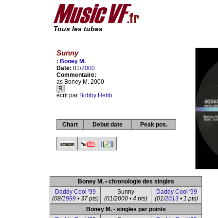
Tous les tubes
Sunny
:
Boney M.
Date:
01/
2000
Commentaire:
as Boney M. 2000
R
écrit par
Bobby Hebb
Chart
Debut date
Peak pos.
Boney M. • chronologie des singles
Daddy Cool '99
Sunny
Daddy Cool '99
(08/
1999
• 37 pts)
(01/2000 • 4 pts)
(01/
2013
• 1 pts)
Boney M. • singles par points