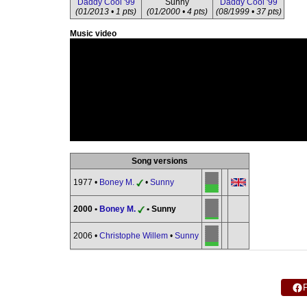
Daddy Cool '99
Sunny
Daddy Cool '99
(01/2013 • 1 pts)
(01/2000 • 4 pts)
(08/1999 • 37 pts)
Music video
Song versions
1977 •
Boney M.
•
Sunny
2000 •
Boney M.
• Sunny
2006 •
Christophe Willem
•
Sunny