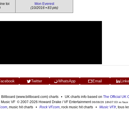
ine toi
Mon Everest
)
(10/2016 • 83 pts)
Facebook
Twitter
WhatsApp
Email
Link
n Billboard (www.billboard.com) charts • UK charts info based on
The Official UK
Music VF © 2007-2026 Howard Drake / VF Entertainment
06/08/26 18h07:03 xx faux
F.com
, music hit charts •
Rock VF.com
, rock music hit charts •
Music VF.fr
, tous l