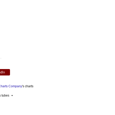
edIn
 Charts Company
's charts
es tubes •