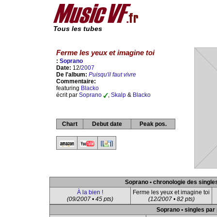
Tous les tubes
Ferme les yeux et imagine toi
:
Soprano
Date:
12/
2007
De l'album:
Puisqu'il faut vivre
Commentaire:
featuring
Blacko
écrit par
Soprano
,
Skalp
&
Blacko
Chart
Debut date
Peak pos.
Soprano • chronologie des single
À la bien !
Ferme les yeux et imagine toi
(09/2007 • 45 pts)
(12/2007 • 82 pts)
Soprano • singles par 