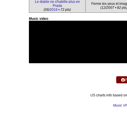
Le diable ne s'habille plus en
Ferme les yeux et imag
Prada
(12/2007 • 82 pts
(06/
2016
• 72 pts)
Music video
US charts info based o
Music V