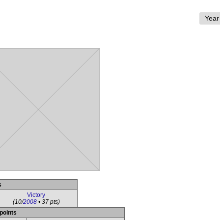
s
Victory
(10/
2008
• 37 pts)
points