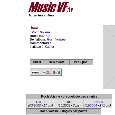
Tous les tubes
Julia
:
Roch Voisine
Date:
10/
2002
De l'album:
Roch Voisine
Commentaire:
écrit par
J. Kapler
Chart
Debut date
Peak pos.
Roch Voisine • chronologie des singles
Dis-lui
Julia
Tant pis
(03/2002 • 17 pts)
(10/2002 • 3 pts)
(02/
2004
• 171 pts)
Roch Voisine • singles par points