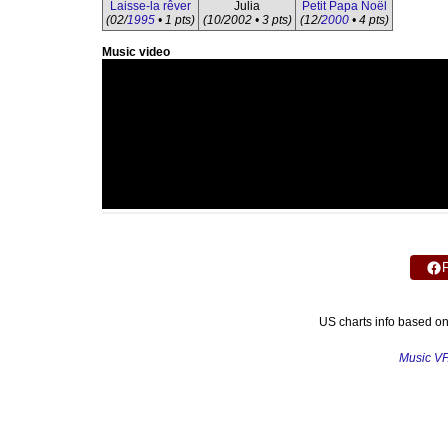
Laisse-la rêver
Julia
Petit Papa Noël
(02/
1995
• 1 pts)
(10/2002 • 3 pts)
(12/
2000
• 4 pts)
Music video
US charts info based o
Music V