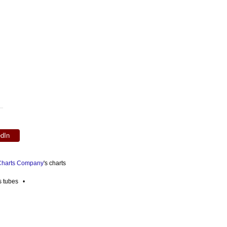
edIn
 Charts Company
's charts
es tubes •