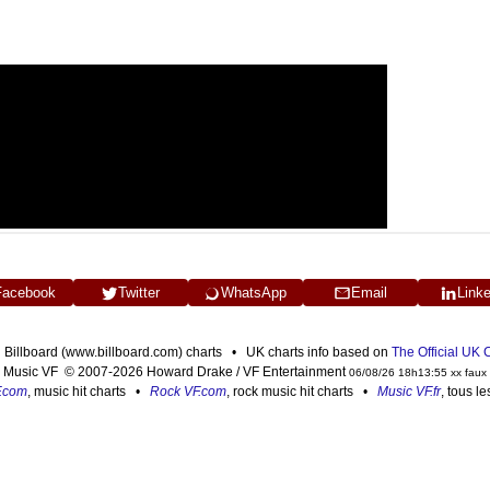
Facebook
Twitter
WhatsApp
Email
Link
n Billboard (www.billboard.com) charts • UK charts info based on
The Official UK
Music VF © 2007-2026 Howard Drake / VF Entertainment
06/08/26 18h13:55 xx faux
F.com
, music hit charts •
Rock VF.com
, rock music hit charts •
Music VF.fr
, tous l