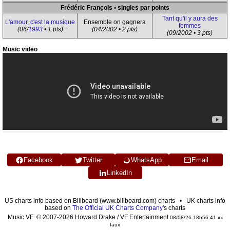
Frédéric François • singles par points
Tant qu'il y aura des
L'amour, c'est la musique
Ensemble on gagnera
femmes
(06/
1993
• 1 pts)
(04/2002 • 2 pts)
(09/2002 • 3 pts)
Music video
Facebook
Twitter
WhatsApp
Email
LinkedIn
US charts info based on Billboard (www.billboard.com) charts • UK charts info
based on
The Official UK Charts Company
's charts
Music VF © 2007-2026 Howard Drake / VF Entertainment
08/08/26 18h56:41 xx
faux