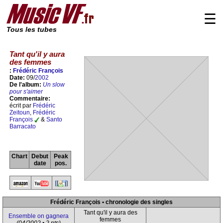
☰
Tous les tubes
Tant qu'il y aura
des femmes
:
Frédéric François
Date:
09/
2002
De l'album:
Un slow
pour s'aimer
Commentaire:
écrit par
Frédéric
Zeitoun
,
Frédéric
François
&
Santo
Barracato
Chart
Debut
Peak
date
pos.
Frédéric François • chronologie des singles
Tant qu'il y aura des
Ensemble on gagnera
femmes