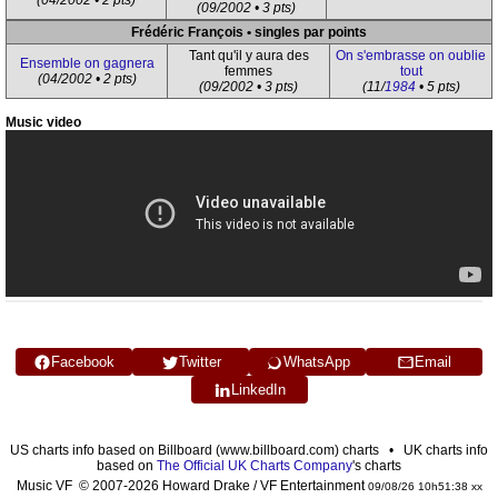
(04/2002 • 2 pts)
(09/2002 • 3 pts)
Frédéric François • singles par points
Tant qu'il y aura des
On s'embrasse on oublie
Ensemble on gagnera
femmes
tout
(04/2002 • 2 pts)
(09/2002 • 3 pts)
(11/
1984
• 5 pts)
Music video
Facebook
Twitter
WhatsApp
Email
LinkedIn
US charts info based on Billboard (www.billboard.com) charts • UK charts info
based on
The Official UK Charts Company
's charts
Music VF © 2007-2026 Howard Drake / VF Entertainment
09/08/26 10h51:38 xx