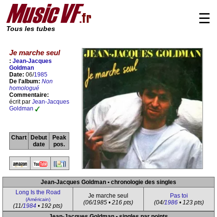
☰
Tous les tubes
Je marche seul
:
Jean-Jacques
Goldman
Date:
06/
1985
De l'album:
Non
homologué
Commentaire:
écrit par
Jean-Jacques
Goldman
Chart
Debut
Peak
date
pos.
Jean-Jacques Goldman • chronologie des singles
Long Is the Road
Je marche seul
Pas toi
(Américain)
(06/1985 • 216 pts)
(04/
1986
• 123 pts)
(11/
1984
• 192 pts)
Jean-Jacques Goldman • singles par points