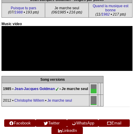
Quand la musique est
Puisque tu pars
Je marche seul
bonne
(07/
1988
• 193 pts)
(06/1985 • 216 pts)
(11/
1982
• 217 pts)
Music video
Song versions
1985 •
Jean-Jacques Goldman
• Je marche seul
2012 •
Christophe Willem
•
Je marche seul
Facebook
Twitter
WhatsApp
Email
LinkedIn