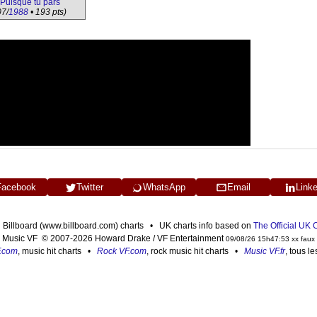
Puisque tu pars
07/
1988
• 193 pts)
Facebook
Twitter
WhatsApp
Email
Link
n Billboard (www.billboard.com) charts • UK charts info based on
The Official UK
Music VF © 2007-2026 Howard Drake / VF Entertainment
09/08/26 15h47:53 xx faux
F.com
, music hit charts •
Rock VF.com
, rock music hit charts •
Music VF.fr
, tous l