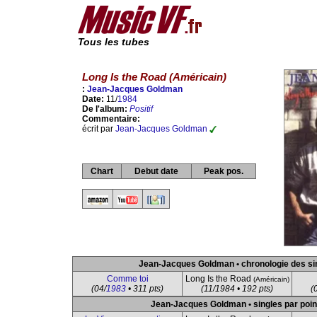
Tous les tubes
Long Is the Road (Américain)
:
Jean-Jacques Goldman
Date:
11/
1984
De l'album:
Positif
Commentaire:
écrit par
Jean-Jacques Goldman
Chart
Debut date
Peak pos.
Jean-Jacques Goldman • chronologie des si
Comme toi
Long Is the Road
(Américain)
(04/
1983
• 311 pts)
(11/1984 • 192 pts)
(
Jean-Jacques Goldman • singles par poin