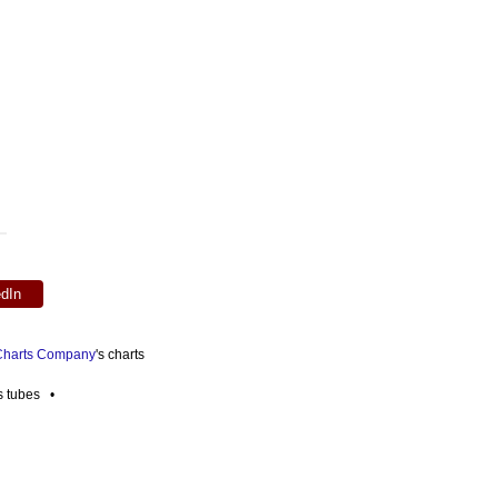
edIn
 Charts Company
's charts
es tubes •