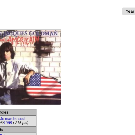
ngles
Je marche seul
06/
1985
• 216 pts)
ts