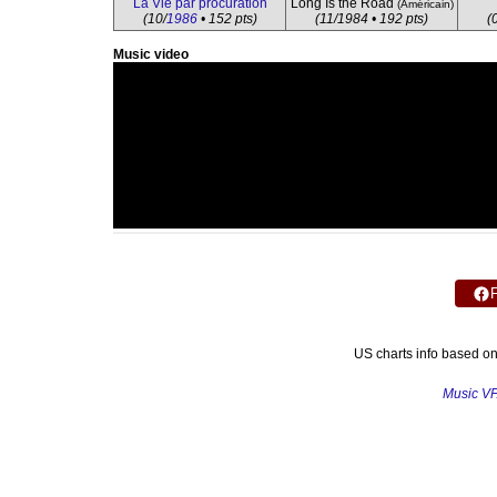
La Vie par procuration
Long Is the Road
(Américain)
(10/
1986
• 152 pts)
(11/1984 • 192 pts)
(
Music video
US charts info based o
Music V