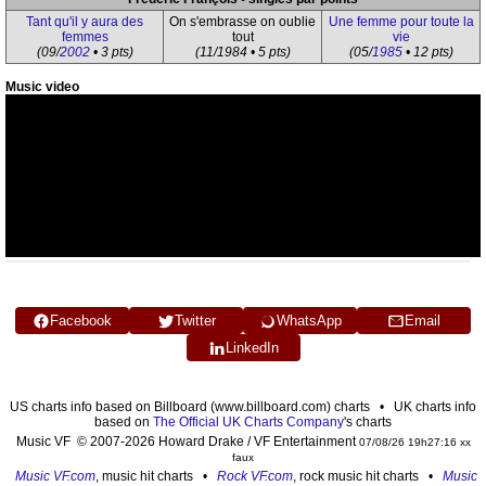
Tant qu'il y aura des
On s'embrasse on oublie
Une femme pour toute la
femmes
tout
vie
(09/
2002
• 3 pts)
(11/1984 • 5 pts)
(05/
1985
• 12 pts)
Music video
Facebook
Twitter
WhatsApp
Email
LinkedIn
US charts info based on Billboard (www.billboard.com) charts • UK charts info
based on
The Official UK Charts Company
's charts
Music VF © 2007-2026 Howard Drake / VF Entertainment
07/08/26 19h27:16 xx
faux
Music VF.com
, music hit charts •
Rock VF.com
, rock music hit charts •
Music