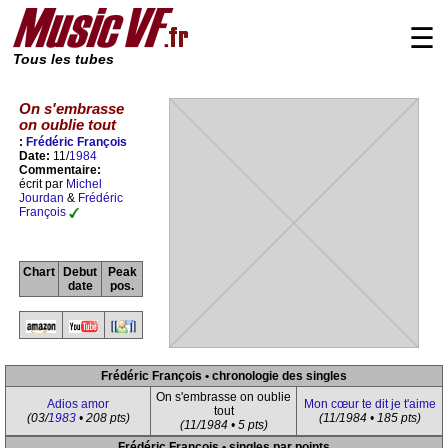
☰
Tous les tubes
On s'embrasse
on oublie tout
:
Frédéric François
Date:
11/
1984
Commentaire:
écrit par
Michel
Jourdan
&
Frédéric
François
Chart
Debut
Peak
date
pos.
Frédéric François • chronologie des singles
On s'embrasse on oublie
Adios amor
Mon cœur te dit je t'aime
tout
(03/
1983
• 208 pts)
(11/1984 • 185 pts)
(11/1984 • 5 pts)
Frédéric François • singles par points