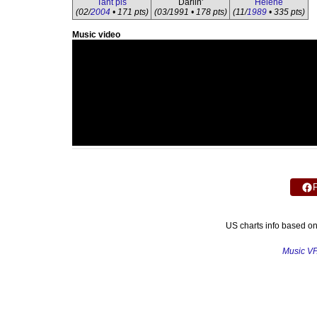
Tant pis
Darlin'
Hélène
(02/
2004
• 171 pts)
(03/1991 • 178 pts)
(11/
1989
• 335 pts)
Music video
US charts info based o
Music V