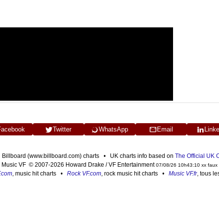
Facebook
Twitter
WhatsApp
Email
Link
n Billboard (www.billboard.com) charts • UK charts info based on
The Official UK
Music VF © 2007-2026 Howard Drake / VF Entertainment
07/08/26 10h43:10 xx faux
F.com
, music hit charts •
Rock VF.com
, rock music hit charts •
Music VF.fr
, tous l