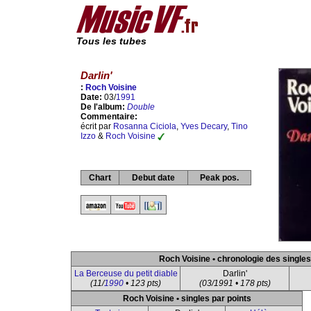
Tous les tubes
Darlin'
:
Roch Voisine
Date:
03/
1991
De l'album:
Double
Commentaire:
écrit par
Rosanna Ciciola
,
Yves Decary
,
Tino
Izzo
&
Roch Voisine
Chart
Debut date
Peak pos.
Roch Voisine • chronologie des singles
La Berceuse du petit diable
Darlin'
(11/
1990
• 123 pts)
(03/1991 • 178 pts)
Roch Voisine • singles par points