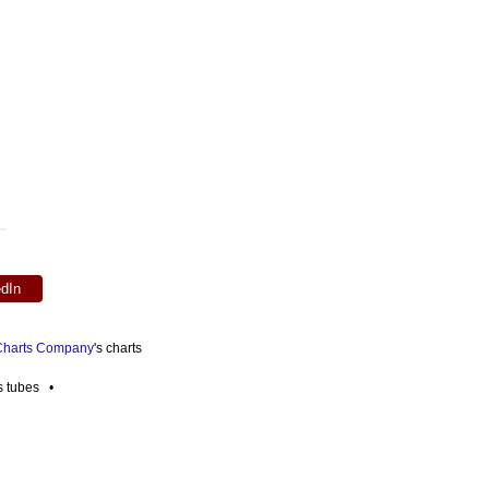
edIn
 Charts Company
's charts
es tubes •