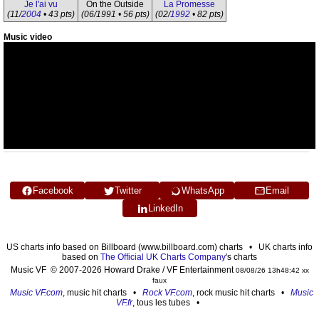
Je l'ai vu
On the Outside
La Promesse
(11/
2004
• 43 pts)
(06/1991 • 56 pts)
(02/
1992
• 82 pts)
Music video
Facebook
Twitter
WhatsApp
Email
LinkedIn
US charts info based on Billboard (www.billboard.com) charts • UK charts info
based on
The Official UK Charts Company
's charts
Music VF © 2007-2026 Howard Drake / VF Entertainment
08/08/26 13h48:42 xx
faux
Music VF.com
, music hit charts •
Rock VF.com
, rock music hit charts •
Music
VF.fr
, tous les tubes •