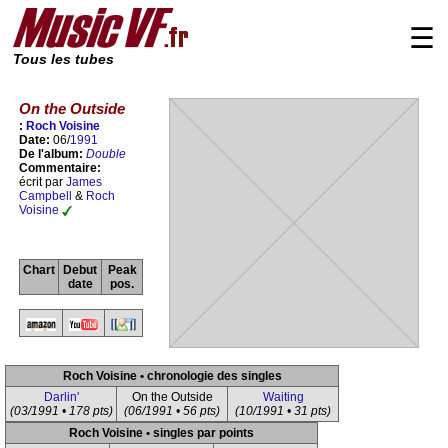
☰
Tous les tubes
On the Outside
:
Roch Voisine
Date:
06/
1991
De l'album:
Double
Commentaire:
écrit par
James
Campbell
&
Roch
Voisine
Chart
Debut
Peak
date
pos.
Roch Voisine • chronologie des singles
Darlin'
On the Outside
Waiting
(03/1991 • 178 pts)
(06/1991 • 56 pts)
(10/1991 • 31 pts)
Roch Voisine • singles par points