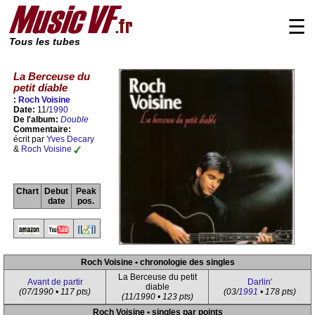
☰
Tous les tubes
La Berceuse du
petit diable
:
Roch Voisine
Date:
11/
1990
De l'album:
Double
Commentaire:
écrit par
Yves Decary
&
Roch Voisine
Chart
Debut
Peak
date
pos.
Roch Voisine • chronologie des singles
La Berceuse du petit
Avant de partir
Darlin'
diable
(07/1990 • 117 pts)
(03/
1991
• 178 pts)
(11/1990 • 123 pts)
Roch Voisine • singles par points