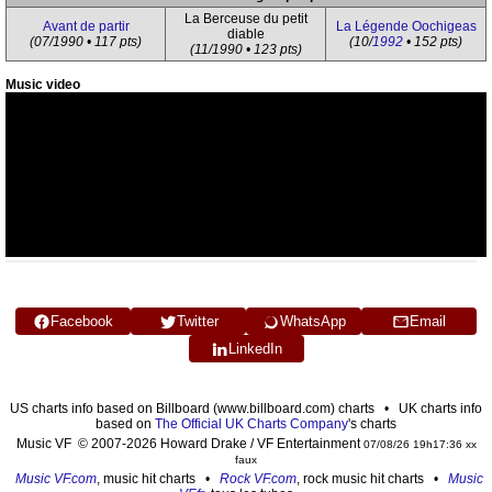
La Berceuse du petit
Avant de partir
La Légende Oochigeas
diable
(07/1990 • 117 pts)
(10/
1992
• 152 pts)
(11/1990 • 123 pts)
Music video
Facebook
Twitter
WhatsApp
Email
LinkedIn
US charts info based on Billboard (www.billboard.com) charts • UK charts info
based on
The Official UK Charts Company
's charts
Music VF © 2007-2026 Howard Drake / VF Entertainment
07/08/26 19h17:36 xx
faux
Music VF.com
, music hit charts •
Rock VF.com
, rock music hit charts •
Music