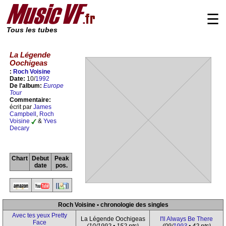
☰
Tous les tubes
La Légende
Oochigeas
:
Roch Voisine
Date:
10/
1992
De l'album:
Europe
Tour
Commentaire:
écrit par
James
Campbell
,
Roch
Voisine
&
Yves
Decary
Chart
Debut
Peak
date
pos.
Roch Voisine • chronologie des singles
Avec tes yeux Pretty
La Légende Oochigeas
I'll Always Be There
Face