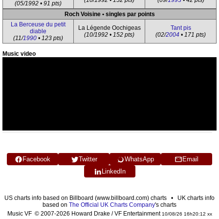
(10/1992 • 152 pts)
(09/
1993
• 42 pts)
(05/1992 • 91 pts)
Roch Voisine • singles par points
La Berceuse du petit
La Légende Oochigeas
Tant pis
diable
(10/1992 • 152 pts)
(02/
2004
• 171 pts)
(11/
1990
• 123 pts)
Music video
Facebook
Twitter
WhatsApp
Email
LinkedIn
US charts info based on Billboard (www.billboard.com) charts • UK charts info
based on
The Official UK Charts Company
's charts
Music VF © 2007-2026 Howard Drake / VF Entertainment
10/08/26 16h20:12 xx